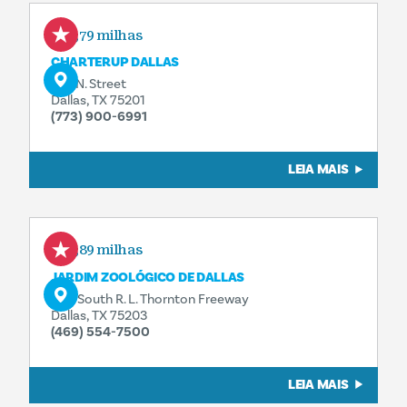
1,79 milhas
CHARTERUP DALLAS
327 N. Street
Dallas, TX 75201
(773) 900-6991
LEIA MAIS
1,89 milhas
JARDIM ZOOLÓGICO DE DALLAS
650 South R. L. Thornton Freeway
Dallas, TX 75203
(469) 554-7500
LEIA MAIS