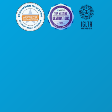
Sede da empresa
1807 Ross Avenue
Suite 450
Dallas, Texas 75201
(214) 571-1000
COISAS PARA FAZER
EVENTOS
COMIDA E BEBIDA
EXPLORAR