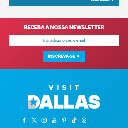
RECEBA A NOSSA NEWSLETTER
Endereço
de
e-
mail
INSCREVA-SE