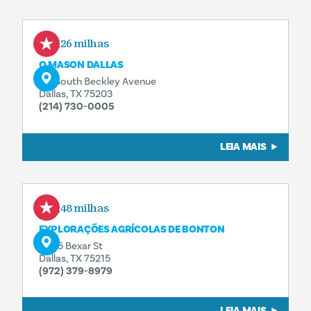
2,26 milhas
O MASON DALLAS
115 South Beckley Avenue
Dallas, TX 75203
(214) 730-0005
LEIA MAIS
2,48 milhas
EXPLORAÇÕES AGRÍCOLAS DE BONTON
6905 Bexar St
Dallas, TX 75215
(972) 379-8979
LEIA MAIS