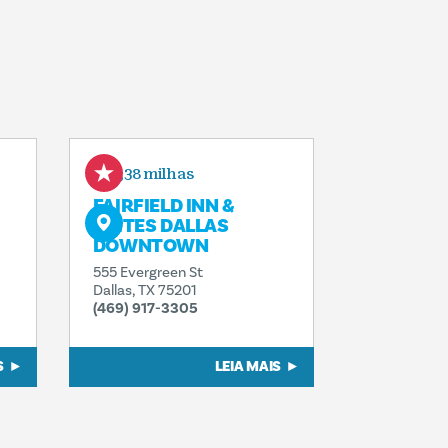
0,38 milhas
FAIRFIELD INN &
SUITES DALLAS
DOWNTOWN
555 Evergreen St
Dallas, TX 75201
(469) 917-3305
S
LEIA MAIS