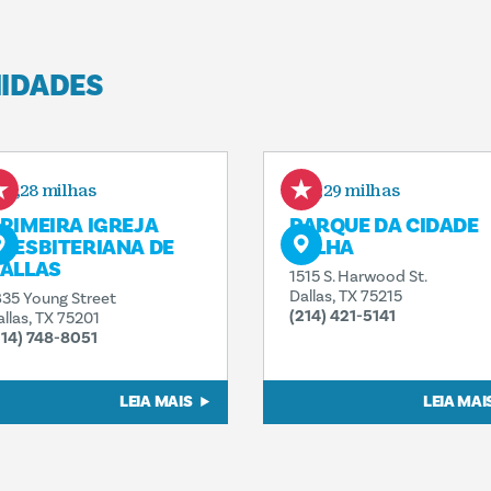
MIDADES
0,28 milhas
0,29 milhas
RIMEIRA IGREJA
PARQUE DA CIDADE
RESBITERIANA DE
VELHA
ALLAS
1515 S. Harwood St.
Dallas, TX 75215
835 Young Street
(214) 421-5141
allas, TX 75201
214) 748-8051
LEIA MAIS
LEIA MAI