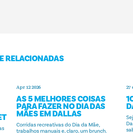
E RELACIONADAS
Apr 12 2026
27
AS 5 MELHORES COISAS
1
PARA FAZER NO DIA DAS
D
MÃES EM DALLAS
ET
Se
Dal
Corridas recreativas do Dia da Mãe,
as
sa
trabalhos manuais e, claro, um brunch.