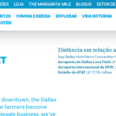
IÕES
LOJA
THE MARGARITA MILE
BLOGUE
SETOR DE
ENTOS
COMIDA E BEBIDA
EXPLORAR
VIDA NOTURNA
HOTÉIS
Distância em relação a
ET
Kay Bailey Hutchison Convention 
Aeroporto de Dallas Love Field
Aeroporto Internacional de DFW
Estádio da AT&T
:
17,76 milhas
 downtown, the Dallas
re farmers become
esale business, we’ve