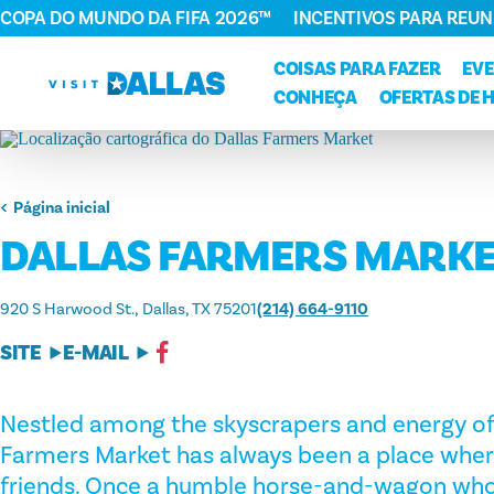
COPA DO MUNDO DA FIFA 2026™
INCENTIVOS PARA REUN
Ir diretamente para o conteúdo
COISAS PARA FAZER
EV
CONHEÇA
OFERTAS DE 
Página inicial
DALLAS FARMERS MARK
920 S Harwood St.
Dallas, TX 75201
(214) 664-9110
SITE
E-MAIL
Nestled among the skyscrapers and energy of
Farmers Market has always been a place whe
friends. Once a humble horse-and-wagon whol