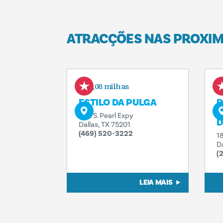
ATRACÇÕES NAS PROXI
0,08 milhas
ESTILO DA PULGA
P
P
902 S. Pearl Expy
D
Dallas, TX 75201
(469) 520-3222
1
D
(
LEIA MAIS