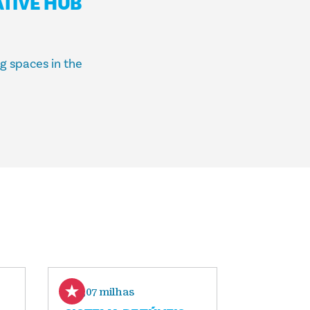
ATIVE HUB
E
g spaces in the
0,07 milhas