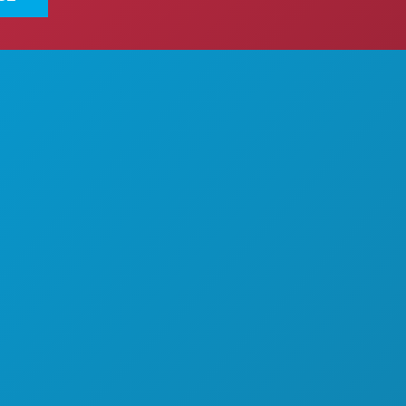
COISAS PARA FAZER
SOBRE NÓS
EVENTOS
CARREIRAS
COMIDA E BEBIDA
GUIA OFICIAL DO VISITANTE
EXPLORAR
ACESSIBILIDADE
VIDA NOTURNA
SUSTENTABILIDADE
DESPORTO
EXPERIÊNCIAS CULTURAIS
PLANO
IMPRENSA
CONHEÇA
BLOGUE
OFERTAS DE HOTÉIS
CONTACTE-NOS