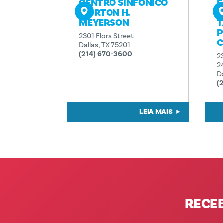
CENTRO SINFÓNICO
F
MORTON H.
M
MEYERSON
T
P
2301 Flora Street
C
Dallas, TX 75201
(214) 670-3600
2
2
D
(
LEIA MAIS
RECE