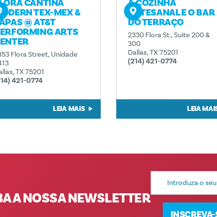
LORA CANTINA
A COZINHA
ODERN TEX-MEX &
ARTESANAL E O BAR
APAS @ AT&T
DO TERRAÇO
ERFORMING ARTS
2330 Flora St., Suite 200 &
ENTER
300
Dallas, TX 75201
353 Flora Street, Unidade
(214) 421-0774
413
allas, TX 75201
214) 421-0774
LEIA MAIS
LEIA MAI
Endereço
de
e-
BA A NOSSA NEWSLETTER
mail
INSCREVA-