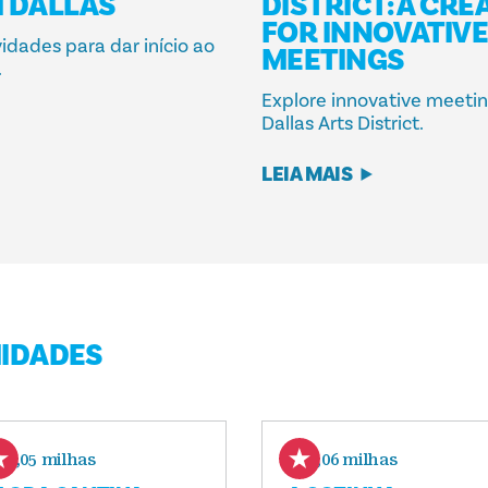
 DALLAS
DISTRICT: A CRE
FOR INNOVATIV
idades para dar início ao
MEETINGS
.
Explore innovative meetin
Dallas Arts District.
LEIA MAIS
MIDADES
0,05 milhas
0,06 milhas