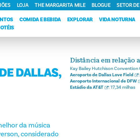
IÕES
LOJA
THE MARGARITA MILE
BLOGUE
SETOR DE
ENTOS
COMIDA E BEBIDA
EXPLORAR
VIDA NOTURNA
HOTÉIS
Distância em relação a
DE DALLAS,
Kay Bailey Hutchison Convention 
Aeroporto de Dallas Love Field
Aeroporto Internacional de DFW
Estádio da AT&T
:
17,34 milhas
melhor da música
yerson, considerado