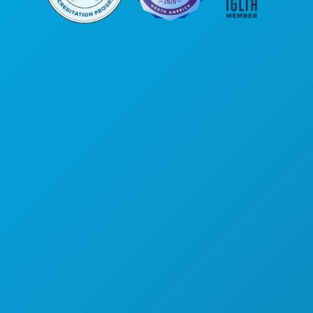
Sede da empresa
1807 Ross Avenue
Suite 450
Dallas, Texas 75201
(214) 571-1000
COISAS PARA FAZER
EVENTOS
COMIDA E BEBIDA
EXPLORAR
VIDA NOTURNA
DESPORTO
PLANO