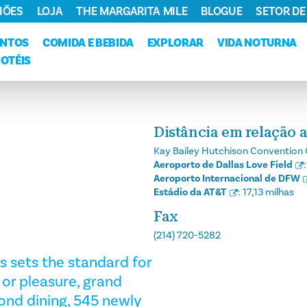
IÕES
LOJA
THE MARGARITA MILE
BLOGUE
SETOR DE
ENTOS
COMIDA E BEBIDA
EXPLORAR
VIDA NOTURNA
HOTÉIS
Distância em relação a
Kay Bailey Hutchison Convention 
Aeroporto de Dallas Love Field
Aeroporto Internacional de DFW
Estádio da AT&T
:
17,13 milhas
Fax
(214) 720-5282
s sets the standard for
or pleasure, grand
ond dining, 545 newly