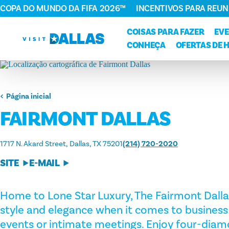
COPA DO MUNDO DA FIFA 2026™
INCENTIVOS PARA REUN
Ir diretamente para o conteúdo
COISAS PARA FAZER
EV
CONHEÇA
OFERTAS DE 
Página inicial
FAIRMONT DALLAS
1717 N. Akard Street
Dallas, TX 75201
(214) 720-2020
SITE
E-MAIL
Home to Lone Star Luxury, The Fairmont Dalla
style and elegance when it comes to business 
events or intimate meetings. Enjoy four-diam