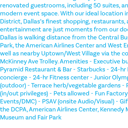
renovated guestrooms, including 50 suites, an
modern event space. With our ideal location in
District, Dallas’s finest shopping, restaurants,
entertainment are just moments from our do
Dallas is walking distance from the Central Bus
Park, the American Airlines Center and West En
well as nearby Uptown/West Village via the 
McKinney Ave Trolley. Amenities - Executive bu
Pyramid Restaurant & Bar - Starbucks - 24-hr
concierge - 24-hr Fitness center - Junior Ol
(outdoor) - Terrace herb/vegetable gardens - P
(in/out privileges) - Pets allowed - Fun Factor
Events/DMC) - PSAV (onsite Audio/Visual) - Gift
the DCPA, American Airlines Center, Kennedy M
Museum and Fair Park