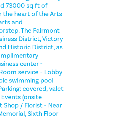
d 73000 sq ft of
 the heart of the Arts
 arts and
orstep. The Fairmont
iness District, Victory
d Historic District, as
complimentary
siness center -
 Room service - Lobby
ympic swimming pool
arking: covered, valet
y Events (onsite
 Shop / Florist - Near
emorial, Sixth Floor