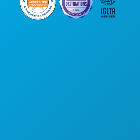
Sede da empresa
1807 Ross Avenue
Suite 450
Dallas, Texas 75201
(214) 571-1000
COISAS PARA FAZER
EVENTOS
COMIDA E BEBIDA
EXPLORAR
VIDA NOTURNA
DESPORTO