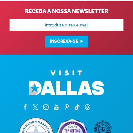
RECEBA A NOSSA NEWSLETTER
Endereço
de
e-
mail
INSCREVA-SE