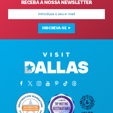
RECEBA A NOSSA NEWSLETTER
Endereço
de
e-
mail
INSCREVA-SE