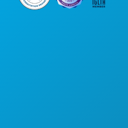
Sede da empresa
1807 Ross Avenue
Suite 450
Dallas, Texas 75201
(214) 571-1000
COISAS PARA FAZER
EVENTOS
COMIDA E BEBIDA
EXPLORAR
VIDA NOTURNA
DESPORTO
PLANO