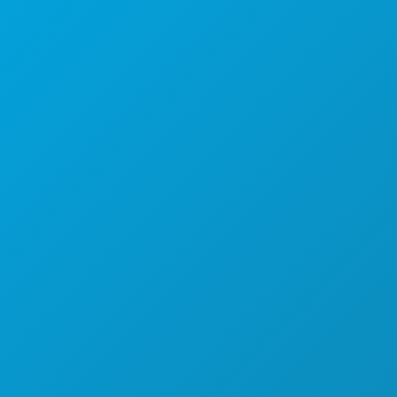
1807 Ross Avenue
Suite 450
Dallas, Texas 75201
(214) 571-1000