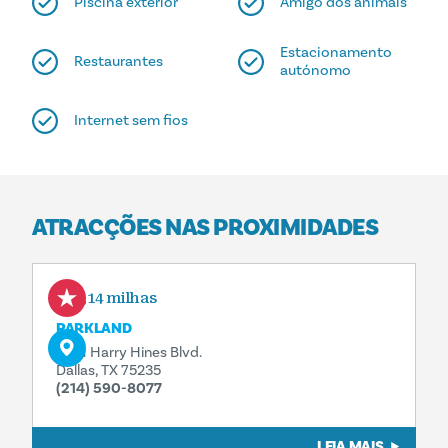
Piscina exterior
Amigo dos animais
Estacionamento
Restaurantes
autónomo
Internet sem fios
ATRACÇÕES NAS PROXIMIDADES
0,14 milhas
PARKLAND
5201 Harry Hines Blvd.
Dallas, TX 75235
(214) 590-8077
LEIA MAIS