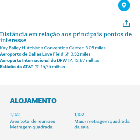
Distância em relação aos principais pontos de
interesse
Kay Bailey Hutchison Convention Center:
3.05 miles
Aeroporto de Dallas Love Field
:
3.32 miles
Aeroporto Internacional de DFW
:
13,67 milhas
Estádio da AT&T
:
15,75 milhas
ALOJAMENTO
ALOJAMENTO
1,152
1,152
Área total de reuniões
Maior metragem quadrada
Metragem quadrada
da sala