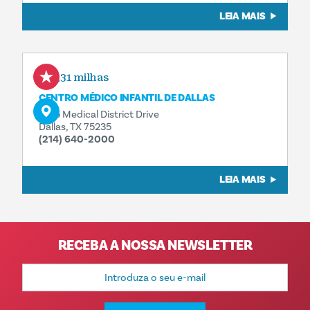
LEIA MAIS
0,31 milhas
CENTRO MÉDICO INFANTIL DE DALLAS
1935 Medical District Drive
Dallas, TX 75235
(214) 640-2000
LEIA MAIS
RECEBA A NOSSA NEWSLETTER
Endereço
de
e-
mail