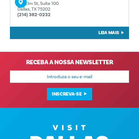
501 Elm St, Suite 100
Dallas, TX 75202
(214) 382-0232
LEIA MAIS
RECEBA A NOSSA NEWSLETTER
Endereço
de
e-
mail
INSCREVA-SE