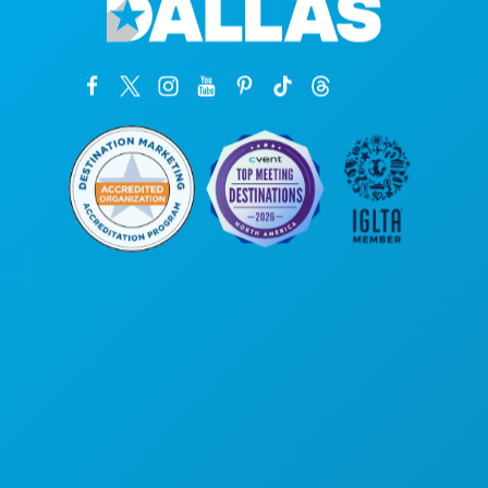
Sede da empresa
1807 Ross Avenue
Suite 450
Dallas, Texas 75201
(214) 571-1000