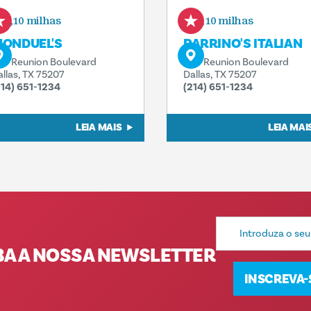
0,10 milhas
0,10 milhas
ONDUEL'S
PARRINO'S ITALIAN
00 Reunion Boulevard
300 Reunion Boulevard
allas, TX 75207
Dallas, TX 75207
214) 651-1234
(214) 651-1234
LEIA MAIS
LEIA MAI
Endereço
de
e-
BA A NOSSA NEWSLETTER
mail
INSCREVA-