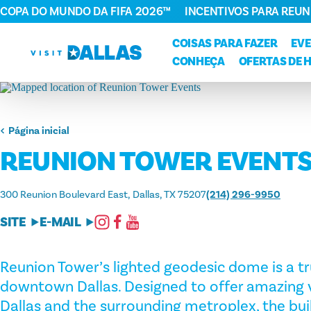
COPA DO MUNDO DA FIFA 2026™
INCENTIVOS PARA REUN
Ir diretamente para o conteúdo
COISAS PARA FAZER
EV
CONHEÇA
OFERTAS DE 
Página inicial
REUNION TOWER EVENT
300 Reunion Boulevard East
Dallas, TX 75207
(214) 296-9950
SITE
E-MAIL
Reunion Tower’s lighted geodesic dome is a t
downtown Dallas. Designed to offer amazing
Dallas and the surrounding metroplex, the bui