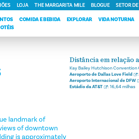
IÕES
LOJA
THE MARGARITA MILE
BLOGUE
SETOR DE
ENTOS
COMIDA E BEBIDA
EXPLORAR
VIDA NOTURNA
HOTÉIS
Distância em relação a
S
Kay Bailey Hutchison Convention 
Aeroporto de Dallas Love Field
Aeroporto Internacional de DFW
Estádio da AT&T
:
16,64 milhas
rue landmark of
 views of downtown
lding is approximately