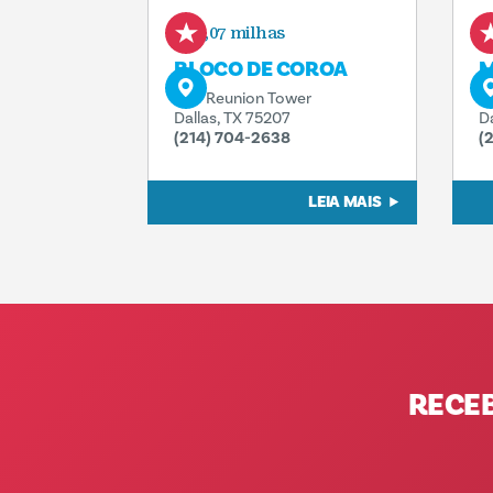
0,07 milhas
BLOCO DE COROA
M
300 Reunion Tower
3
Dallas, TX 75207
D
(214) 704-2638
(
LEIA MAIS
RECE