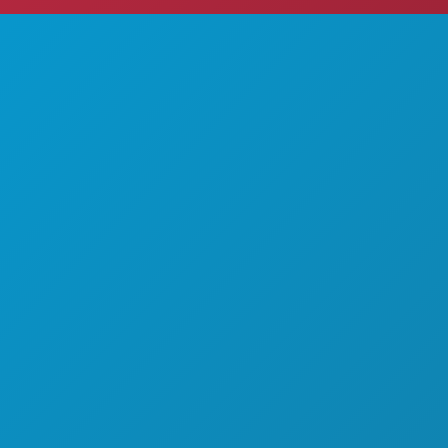
ISAS PARA FAZER
SOBRE NÓS
ENTOS
CARREIRAS
MIDA E BEBIDA
GUIA OFICIAL DO VISITANTE
PLORAR
ACESSIBILIDADE
DA NOTURNA
SUSTENTABILIDADE
SPORTO
EXPERIÊNCIAS CULTURAIS
ANO
IMPRENSA
ONHEÇA
BLOGUE
ERTAS DE HOTÉIS
CONTACTE-NOS