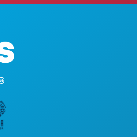
CO
Sede da empresa
EV
1807 Ross Avenue
CO
Suite 450
EX
Dallas, Texas 75201
VI
(214) 571-1000
DE
PL
C
OF