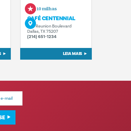
0,10 milhas
CAFÉ CENTENNIAL
300 Reunion Boulevard
Dallas, TX 75207
(214) 651-1234
S
LEIA MAIS
SE