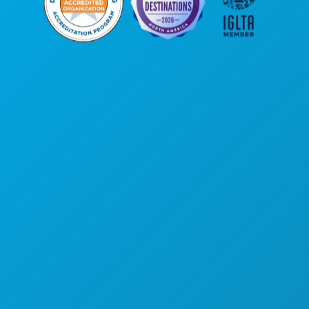
Sede da empresa
1807 Ross Avenue
Suite 450
Dallas, Texas 75201
(214) 571-1000
COISAS PARA FAZER
EVENTOS
COMIDA E BEBIDA
EXPLORAR
VIDA NOTURNA
DESPORTO