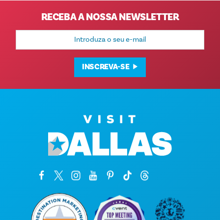
RECEBA A NOSSA NEWSLETTER
Endereço
de
e-
mail
INSCREVA-SE