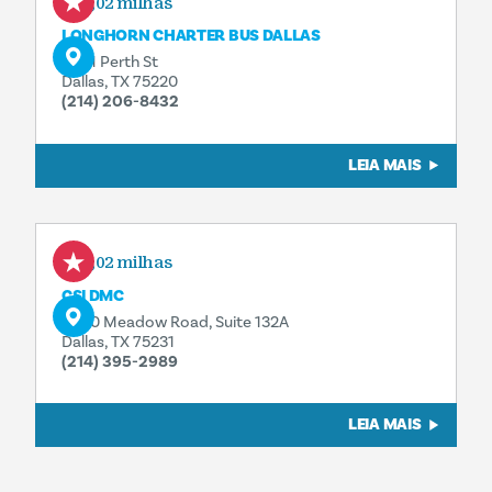
0,02 milhas
LONGHORN CHARTER BUS DALLAS
2601 Perth St
Dallas, TX 75220
(214) 206-8432
LEIA MAIS
0,02 milhas
CSI DMC
8340 Meadow Road, Suite 132A
Dallas, TX 75231
(214) 395-2989
LEIA MAIS