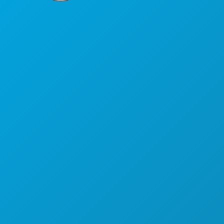
Sede da empresa
1807 Ross Avenue
Suite 450
Dallas, Texas 75201
(214) 571-1000
COISAS PARA FAZER
EVENTOS
COMIDA E BEBIDA
EXPLORAR
VIDA NOTURNA
DESPORTO
PLANO
CONHEÇA