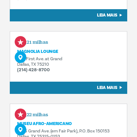
LEIA MAIS
0,21 milhas
MAGNOLIA LOUNGE
1121 First Ave. at Grand
Dallas, TX 75210
(214) 428-8700
LEIA MAIS
0,22 milhas
MUSEU AFRO-AMERICANO
3536 Grand Ave. (em Fair Park), P.O. Box 150153
Dallas, TX 75315-0153