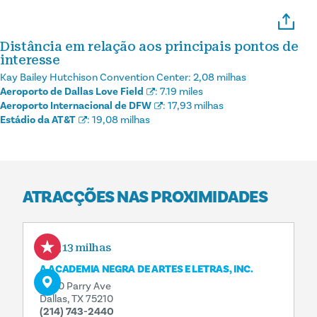
Distância em relação aos principais pontos de
interesse
Kay Bailey Hutchison Convention Center:
2,08 milhas
Aeroporto de Dallas Love Field
:
7.19 miles
Aeroporto Internacional de DFW
:
17,93 milhas
Estádio da AT&T
:
19,08 milhas
ATRACÇÕES NAS PROXIMIDADES
0,13 milhas
A ACADEMIA NEGRA DE ARTES E LETRAS, INC.
3800 Parry Ave
Dallas, TX 75210
(214) 743-2440