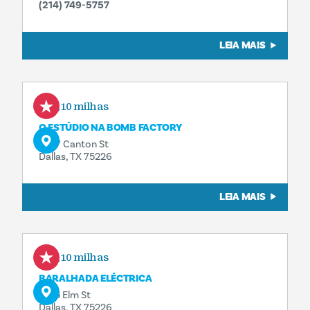
(214) 749-5757
LEIA MAIS
0,10 milhas
O ESTÚDIO NA BOMB FACTORY
2727 Canton St
Dallas, TX 75226
LEIA MAIS
0,10 milhas
BARALHADA ELÉCTRICA
2615 Elm St
Dallas, TX 75226