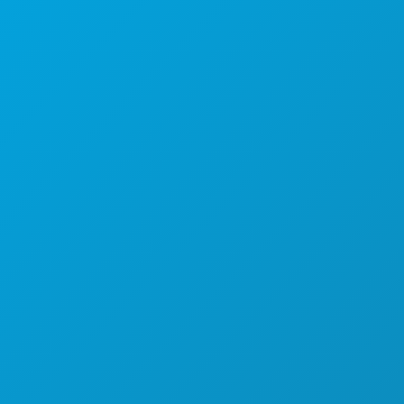
Sede da empresa
1807 Ross Avenue
Suite 450
Dallas, Texas 75201
(214) 571-1000