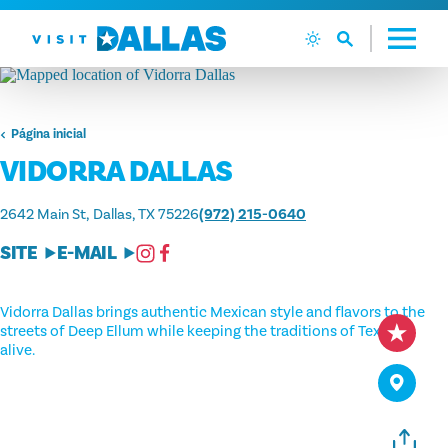
Ir diretamente para o conteúdo
Página inicial
VIDORRA DALLAS
2642 Main St
Dallas, TX 75226
(972) 215-0640
SITE
E-MAIL
Vidorra Dallas brings authentic Mexican style and flavors to the
streets of Deep Ellum while keeping the traditions of Tex-Mex
alive.