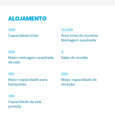
ALOJAMENTO
ALOJAMENTO
300
10,000
Capacidade total
Área total de reuniões
Metragem quadrada
200
2
Maior metragem quadrada
Salas de reunião
da sala
150
200
Maior capacidade para
Maior capacidade de
banquetes
receção
100
Capacidade da sala
privada