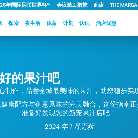
026年国际足联世界杯™
会议激励措施
商店
THE MARGAR
饮
探索
夜生活
体育
计划
认识
酒店优惠
好的果汁吧
心制作，品尝全城最美味的果汁，助您稳步实
找健康配方与创意风味的完美融合，这份指南正
准备好发现您的新宠果汁店吧！
2024 年 1 月更新