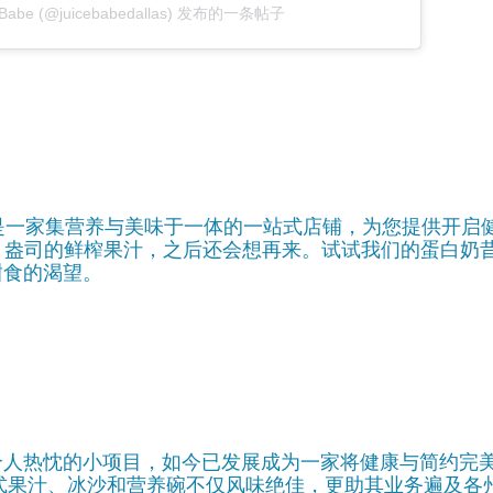
eBabe (@juicebabedallas) 发布的一条帖子
ressed 是一家集营养与美味于一体的一站式店铺，为您提供开
8 盎司的鲜榨果汁，之后还会想再来。试试我们的蛋白奶
甜食的渴望。
个人热忱的小项目，如今已发展成为一家将健康与简约完
提供的各式果汁、冰沙和营养碗不仅风味绝佳，更助其业务遍及