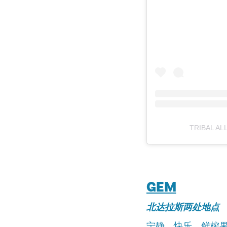
TRIBAL AL
GEM
北达拉斯两处地点
宁静。快乐。鲜榨果