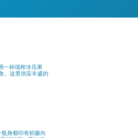
享用一杯现榨冷压果
美食。这里供应丰盛的
汁瓶身都印有积极向