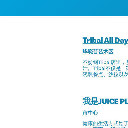
Tribal All Da
毕晓普艺术区
不妨到Tribal
汁。Tribal不
碗装餐点、沙拉以
我是JUICE P
市中心
健康的生活方式始