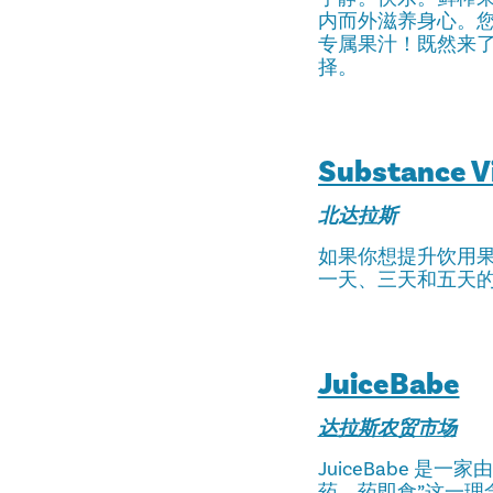
内而外滋养身心。
专属果汁！既然来
择。
Substance Vi
北达拉斯
如果你想提升饮用果汁的
一天、三天和五天
JuiceBabe
达拉斯农贸市场
JuiceBabe 
药，药即食”这一