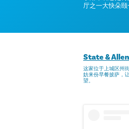
厅之一大快朵颐
State & Alle
这家位于上城区州
妨来份早餐披萨，
望。