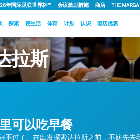
026年国际足联世界杯™
会议激励措施
商店
THE MARGAR
饮
探索
夜生活
体育
计划
认识
酒店优惠
达拉斯
里可以吃早餐
好不过了。在出发探索达拉斯之前，不妨先去