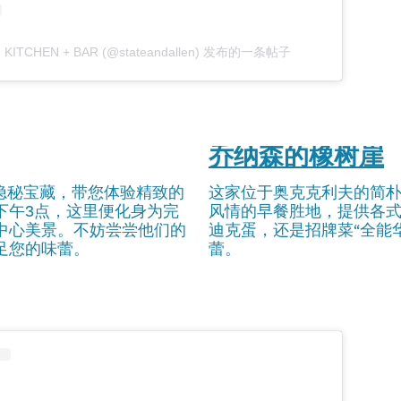
N KITCHEN + BAR (@stateandallen) 发布的一条帖子
乔纳森的橡树崖
隐秘宝藏，带您体验精致的
这家位于奥克克利夫的简
下午3点，这里便化身为完
风情的早餐胜地，提供各
中心美景。不妨尝尝他们的
迪克蛋，还是招牌菜“全能
足您的味蕾。
蕾。