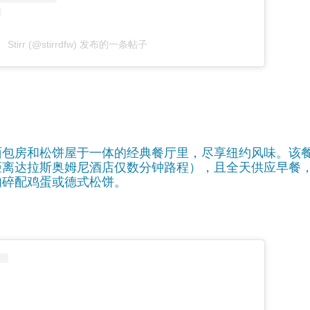
Stirr (@stirrdfw) 发布的一条帖子
面包房和松饼屋于一体的经典餐厅里，尽享纽约风味。该
距离达拉斯奥姆尼酒店仅数分钟路程），且全天供应早餐
肉碎配鸡蛋或德式松饼。