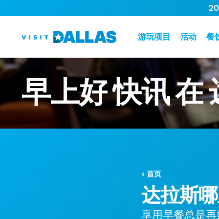
2
跳转到内容
游玩项目
活动
餐
早上好
快讯
在
首页
达拉斯哪
享用早餐总是再