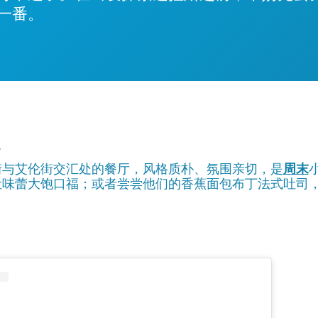
一番。
n
街与艾伦街交汇处的餐厅，风格质朴、氛围亲切，是
周末
让味蕾大饱口福；或者尝尝他们的香蕉面包布丁法式吐司