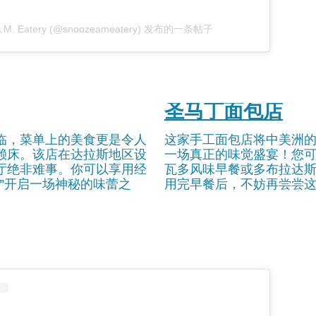
 A.M. Eatery (@snoozeameatery) 发布的一条帖子
圣马丁面包店
临，菜单上的美食更是令人
这家手工面包店将中美洲
赖床。该店在达拉斯地区设
一场真正的味觉盛宴！您
厅绝非难事。你可以享用经
瓦多风味早餐或多布拉达
”开启一场神秘的味蕾之
用完早餐后，不妨再尝尝