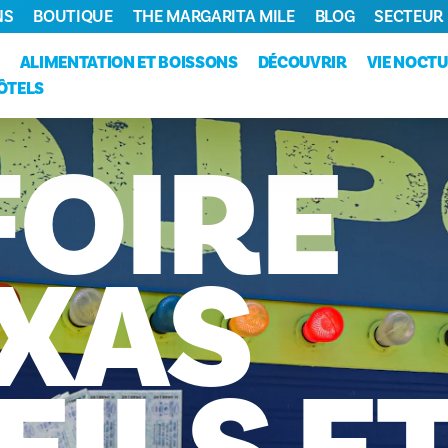
NS
BOUTIQUE
THE MARGARITA MILE
BLOG
SECTEUR
ALIMENTATION ET BOISSONS
DÉCOUVRIR
VIE NOCT
ÔTELS
FOIRE
XAS