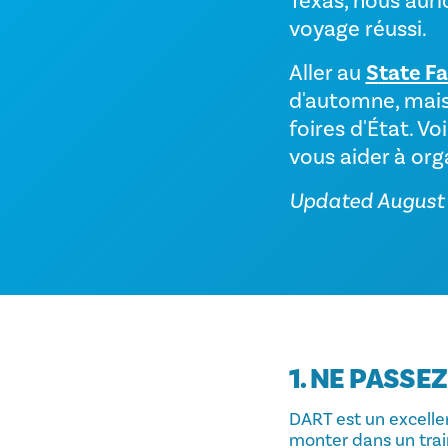
Texas, nous auri
voyage réussi.
Aller au
S
tate Fa
d'automne, mais
foires d'État. V
vous aider à org
Updated August
1. NE PASSE
DART est un excellen
monter dans un train