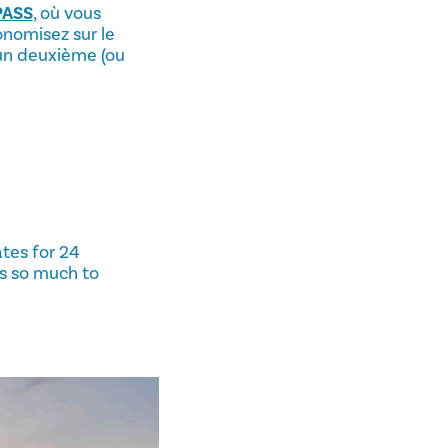
PASS
, où vous
onomisez sur le
un deuxième (ou
ates for 24
's so much to