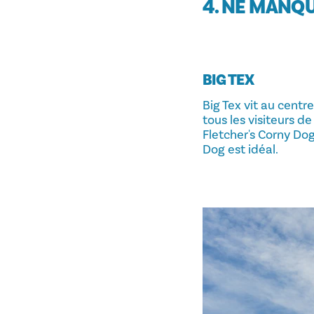
4. NE MANQU
BIG TEX
Big Tex vit au centr
tous les visiteurs de
Fletcher's Corny Dog
Dog est idéal.