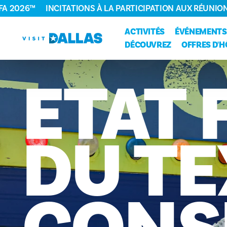
FA 2026™
INCITATIONS À LA PARTICIPATION AUX RÉUNIO
Aller directement au contenu
ACTIVITÉS
ÉVÉNEMENTS
DÉCOUVREZ
OFFRES D'H
ÉTAT
DU
TE