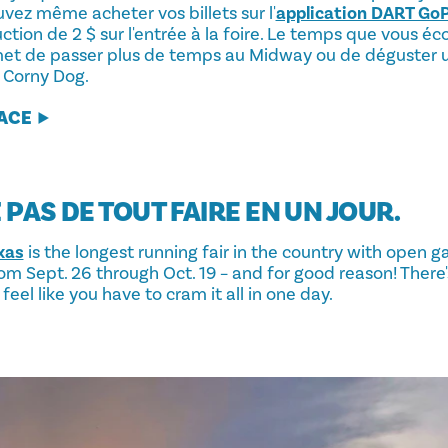
uvez même acheter vos billets sur l'
application DART Go
tion de 2 $ sur l'entrée à la foire. Le temps que vous éc
met de passer plus de temps au Midway ou de déguster 
s Corny Dog.
LACE
Z PAS DE TOUT FAIRE EN UN JOUR.
xas
is the longest running fair in the country with open g
om Sept. 26 through Oct. 19 – and for good reason! There
feel like you have to cram it all in one day.