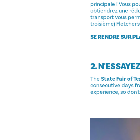
principale ! Vous po
obtiendrez une réduc
transport vous per
troisième) Fletcher'
SE RENDRE SUR P
2. N'ESSAYE
The
State Fair of Te
consecutive days fr
experience, so don't 