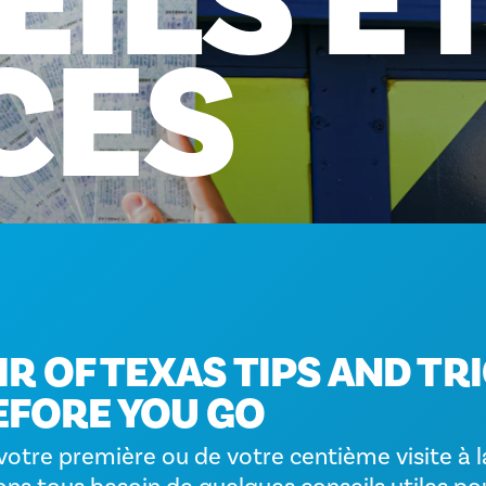
EILS
E
CES
IR OF TEXAS TIPS AND TR
FORE YOU GO
 votre première ou de votre centième visite à l