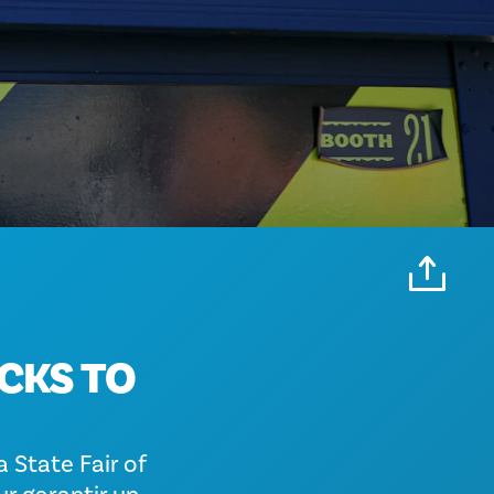
T
ICKS TO
a State Fair of