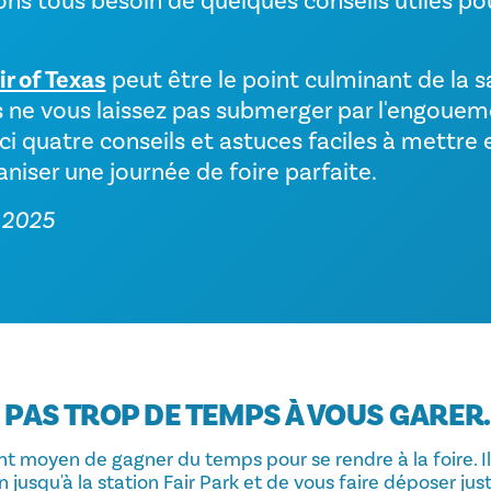
ons tous besoin de quelques conseils utiles po
ir of Texas
peut être le point culminant de la s
 ne vous laissez pas submerger par l'engouem
oici quatre conseils et astuces faciles à mettr
aniser une journée de foire parfaite.
 2025
Z PAS TROP DE TEMPS À VOUS GARER.
t moyen de gagner du temps pour se rendre à la foire. Il
 jusqu'à la station Fair Park et de vous faire déposer jus