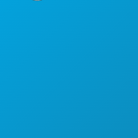
Poslovni uredi
1807 Ross Avenue
Apartman 450
Dallas, Teksas 75201
(214) 571-1000
STVARI KOJE TREBA RADITI
DOGAĐAJI
HRANA I PIĆE
ISTRAŽITI
NOĆNI ŽIVOT
SPORTSKI
PLAN
UPOZNAJTE