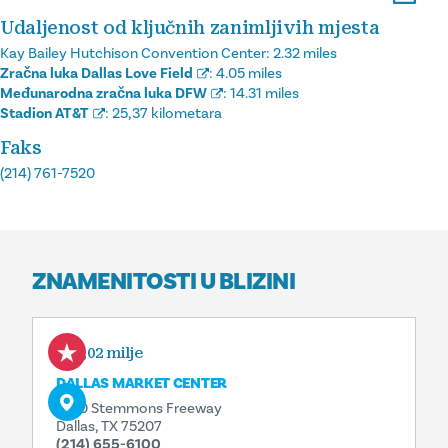
Udaljenost od ključnih zanimljivih mjesta
Kay Bailey Hutchison Convention Center:
2.32 miles
Zračna luka Dallas Love Field
:
4.05 miles
Međunarodna zračna luka DFW
:
14.31 miles
Stadion AT&T
:
25,37 kilometara
Faks
(214) 761-7520
ZNAMENITOSTI U BLIZINI
0,02 milje
DALLAS MARKET CENTER
2100 Stemmons Freeway
Dallas, TX 75207
(214) 655-6100