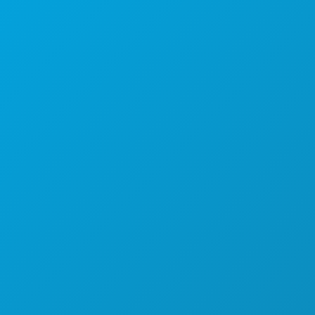
Poslovni uredi
1807 Ross Avenue
Apartman 450
Dallas, Teksas 75201
(214) 571-1000
STVARI KOJE TREBA RADITI
DOGAĐAJI
HRANA I PIĆE
ISTRAŽITI
NOĆNI ŽIVOT
SPORTSKI
PLAN
UPOZNAJTE
PONUDE HOTELA