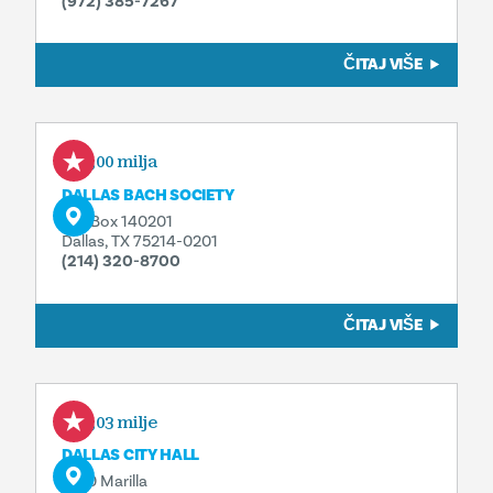
(972) 385-7267
ČITAJ VIŠE
0,00 milja
DALLAS BACH SOCIETY
P.O. Box 140201
Dallas, TX 75214-0201
(214) 320-8700
ČITAJ VIŠE
0,03 milje
DALLAS CITY HALL
1500 Marilla