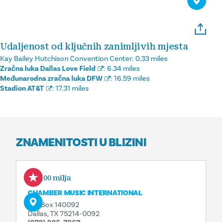
Udaljenost od ključnih zanimljivih mjesta
Kay Bailey Hutchison Convention Center:
0.33 miles
Zračna luka Dallas Love Field
:
6.34 miles
Međunarodna zračna luka DFW
:
16.59 miles
Stadion AT&T
:
17.31 miles
ZNAMENITOSTI U BLIZINI
0,00 milja
CHAMBER MUSIC INTERNATIONAL
P.O. Box 140092
Dallas, TX 75214-0092