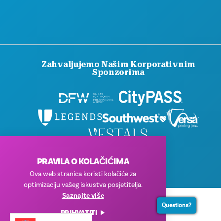
Zahvaljujemo Našim Korporativnim
Sponzorima
© 2026 Visit Dallas. Sva prava pridržana.
PRAVILA O KOLAČIĆIMA
Pravila privatnosti
|
Uvjeti korištenja
Ova web stranica koristi kolačiće za
optimizaciju vašeg iskustva posjetitelja.
Saznajte više
Questions?
PRIHVATITI