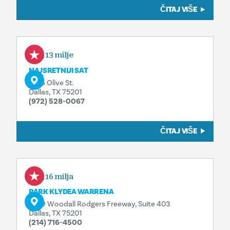
ČITAJ VIŠE
0,13 milje
NAJSRETNIJI SAT
2616 Olive St.
Dallas, TX 75201
(972) 528-0067
ČITAJ VIŠE
0,16 milja
PARK KLYDEA WARRENA
1909 Woodall Rodgers Freeway, Suite 403
Dallas, TX 75201
(214) 716-4500