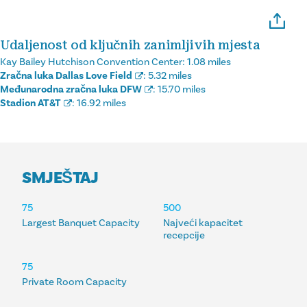
Udaljenost od ključnih zanimljivih mjesta
Kay Bailey Hutchison Convention Center:
1.08 miles
Zračna luka Dallas Love Field
:
5.32 miles
Međunarodna zračna luka DFW
:
15.70 miles
Stadion AT&T
:
16.92 miles
SMJEŠTAJ
SMJEŠTAJ
75
500
Largest Banquet Capacity
Najveći kapacitet
recepcije
75
Private Room Capacity