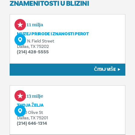
ZNAMENITOSTI U BLIZINI
0,11 milja
MUZEJ PRIRODE I ZNANOSTI PEROT
2201 N. Field Street
Dallas, TX 75202
(214) 428-5555
ČITAJ VIŠE
0,13 milje
TVOJA ŽELJA
2700 Olive St
Dallas, TX 75201
(214) 646-1314