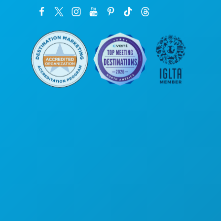
Poslovni uredi
1807 Ross Avenue
Apartman 450
Dallas, Teksas 75201
(214) 571-1000