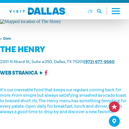
Preskoči na sadržaj
Dom
THE HENRY
2301 N Akard St, Suite #250
Dallas, TX 75201
(972) 677-9560
WEB STRANICA
It’s our craveable food that keeps our regulars coming back for
more. From simple but always satisfying smashed avocado toast
to braised short rib, The Henry menu has something tempting for
every palate. Open daily for breakfast, lunch and dinner, there’s
always a good time to drop by and discover a new favorite.