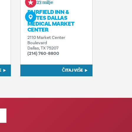
0,23 milje
FAIRFIELD INN &
SUITES DALLAS
MEDICAL MARKET
CENTER
2110 Market Center
Boulevard
Dallas, TX 75207
(214) 760-8800
E
ČITAJ VIŠE