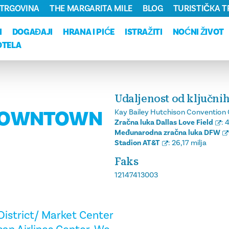
TRGOVINA
THE MARGARITA MILE
BLOG
TURISTIČKA 
I
DOGAĐAJI
HRANA I PIĆE
ISTRAŽITI
NOĆNI ŽIVOT
OTELA
Udaljenost od ključnih
 DOWNTOWN
Kay Bailey Hutchison Convention 
Zračna luka Dallas Love Field
:
4
Međunarodna zračna luka DFW
Stadion AT&T
:
26,17 milja
Faks
12147413003
istrict/ Market Center