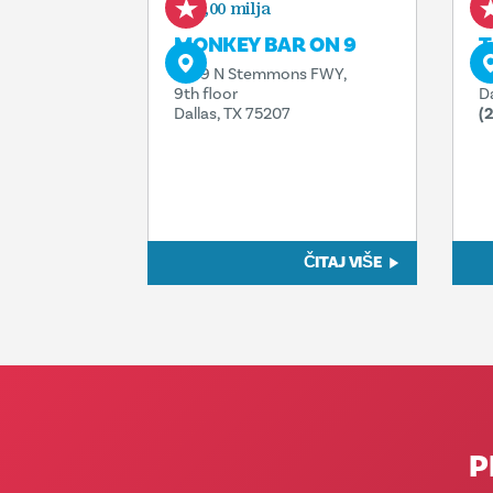
0,00 milja
MONKEY BAR ON 9
T
1949 N Stemmons FWY,
1
9th floor
D
Dallas, TX 75207
(
ČITAJ VIŠE
P