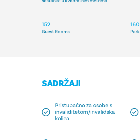
sastanke u kvadratnim metrima
152
160
Guest Rooms
Park
SADRŽAJI
Pristupačno za osobe s
invaliditetom/invalidska
kolica