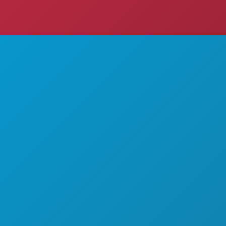
EBA RADITI
O NAMA
KARIJERE
SLUŽBENI VODIČ ZA POSJETITELJE
PRISTUPAČNOST
ODRŽIVOST
KULTURNA ISKUSTVA
PRITISNITE
BLOG
LA
KONTAKTIRAJTE NAS