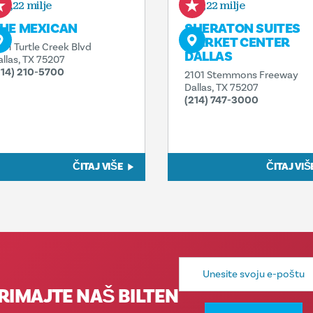
0,22 milje
0,22 milje
HE MEXICAN
SHERATON SUITES
MARKET CENTER
401 Turtle Creek Blvd
DALLAS
allas, TX 75207
214) 210-5700
2101 Stemmons Freeway
Dallas, TX 75207
(214) 747-3000
ČITAJ VIŠE
ČITAJ VIŠ
E-
mail
adresa
RIMAJTE NAŠ BILTEN