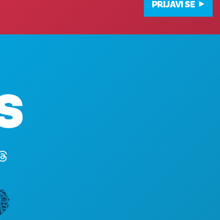
PRIJAVI SE
STVARI KOJE TR
Poslovni uredi
DOGAĐAJI
1807 Ross Avenue
HRANA I PIĆE
Apartman 450
ISTRAŽITI
Dallas, Teksas 75201
NOĆNI ŽIVOT
(214) 571-1000
SPORTSKI
PLAN
UPOZNAJTE
PONUDE HOTE