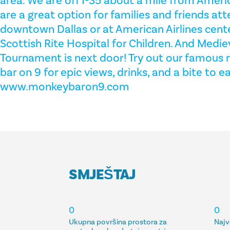
area. We are off I-35 about a mile from Ameri
are a great option for families and friends at
downtown Dallas or at American Airlines cent
Scottish Rite Hospital for Children. And Medie
Tournament is next door! Try out our famous
bar on 9 for epic views, drinks, and a bite to ea
www.monkeybaron9.com
SMJEŠTAJ
SMJEŠTAJ
0
0
Ukupna površina prostora za
Najv