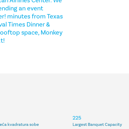
can Airlines Center. We
tending an event
er! minutes from Texas
val Times Dinner &
 rooftop space, Monkey
t!
225
eća kvadratura sobe
Largest Banquet Capacity