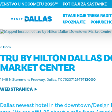
RVENSTVO U NOGOMETU 2026™
POTICAJI ZA SASTANKE
Preskoči na sadržaj
STVARI KOJE TREBA RADIT
UPOZNAJTE
PONUDE H
Dom
TRU BY HILTON DALLAS
MARKET CENTER
1949 N Stemmons Freeway
Dallas, TX 75207
12147413000
WEB STRANICA
Dallas newest hotel in the downtown/Design D