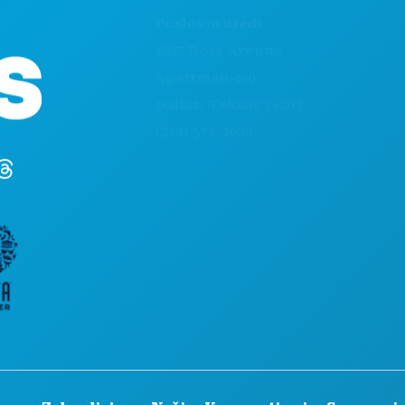
STVARI KOJE TR
Poslovni uredi
DOGAĐAJI
1807 Ross Avenue
HRANA I PIĆE
Apartman 450
ISTRAŽITI
Dallas, Teksas 75201
NOĆNI ŽIVOT
(214) 571-1000
SPORTSKI
PLAN
UPOZNAJTE
PONUDE HOTE