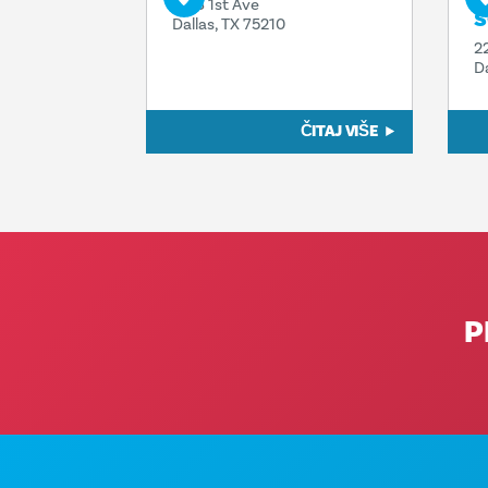
1818 1st Ave
S
Dallas, TX 75210
2
D
ČITAJ VIŠE
P