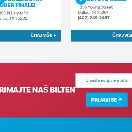
OBER FINALE!
1835 Young Street
Dallas, TX 75201
200 N Lamar St
(402) 249-2487
allas, TX 75202
ČITAJ VIŠE
ČITAJ VIŠ
E-
mail
adresa
RIMAJTE NAŠ BILTEN
PRIJAVI SE