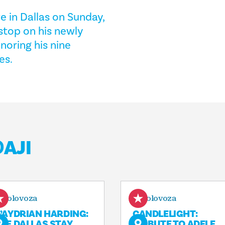
e in Dallas on Sunday,
stop on his newly
noring his nine
es.
AJI
. kolovoza
7. kolovoza
’AYDRIAN HARDING:
CANDLELIGHT:
HE DALLAS STAY
TRIBUTE TO ADELE