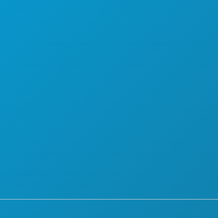
EBA RADITI
O NAMA
KARIJERE
SLUŽBENI VODIČ ZA POSJETITELJE
PRISTUPAČNOST
ODRŽIVOST
KULTURNA ISKUSTVA
PRITISNITE
BLOG
LA
KONTAKTIRAJTE NAS