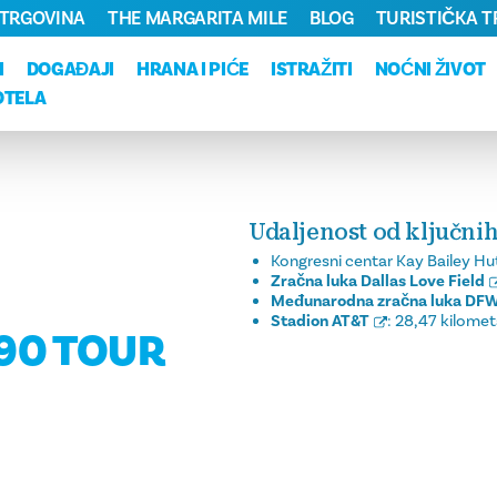
TRGOVINA
THE MARGARITA MILE
BLOG
TURISTIČKA 
I
DOGAĐAJI
HRANA I PIĆE
ISTRAŽITI
NOĆNI ŽIVOT
OTELA
Udaljenost od ključnih
Kongresni centar Kay Bailey Hu
Zračna luka Dallas Love Field
Međunarodna zračna luka DF
Stadion AT&T
:
28,47 kilomet
 90 TOUR