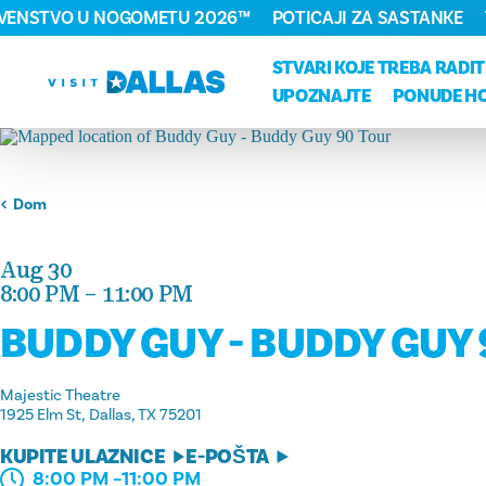
RVENSTVO U NOGOMETU 2026™
POTICAJI ZA SASTANKE
Preskoči na sadržaj
STVARI KOJE TREBA RADIT
UPOZNAJTE
PONUDE H
Dom
Aug 30
8:00 PM – 11:00 PM
BUDDY GUY - BUDDY GUY
Majestic Theatre
1925 Elm St
Dallas, TX 75201
KUPITE ULAZNICE
E-POŠTA
8:00 PM –11:00 PM