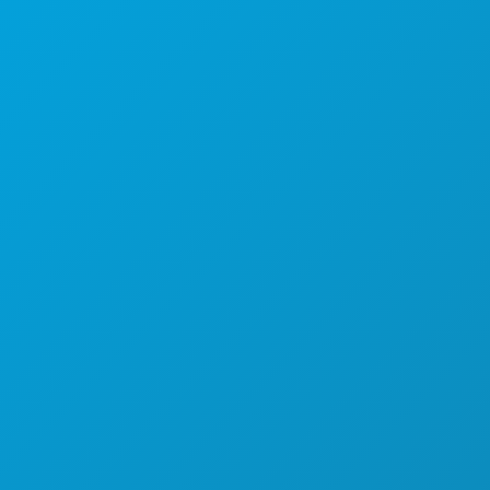
1807 Ross Avenue
Apartman 450
Dallas, Teksas 75201
(214) 571-1000
STVARI KOJE TREBA RADITI
DOGAĐAJI
HRANA I PIĆE
ISTRAŽITI
NOĆNI ŽIVOT
SPORTSKI
PLAN
UPOZNAJTE
PONUDE HOTELA