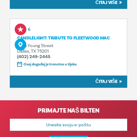
ČITAJ VIŠE
Aug 6
CANDLELIGHT: TRIBUTE TO FLEETWOOD MAC
1835 Young Street
Dallas, TX 75201
(402) 249-2445
Ovaj događaj je trenutno u tijeku
ČITAJ VIŠE
PRIMAJTE NAŠ BILTEN
E-
mail
adresa