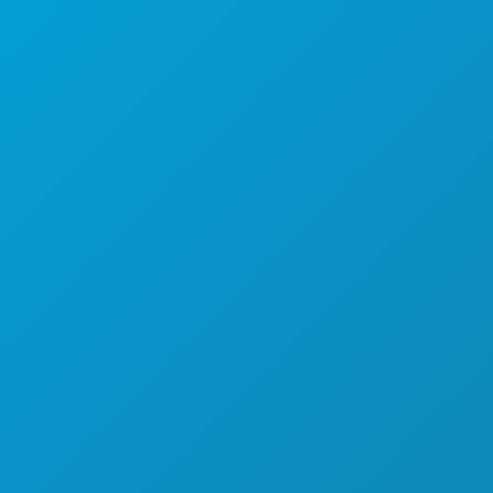
COSE DA FARE
EVENTI
CIBO E BEVANDE
ESPLORA
VITA NOTTURNA
SPORT
PIANO
SCOPRI
OFFERTE ALBERGHIERE