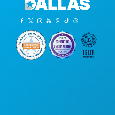
Sedi aziendali
1807 Ross Avenue
Suite 450
Dallas, Texas 75201
(214) 571-1000