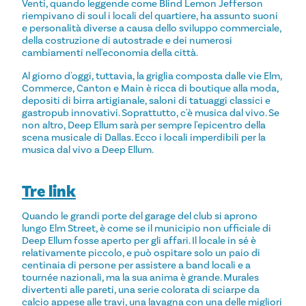
Venti, quando leggende come Blind Lemon Jefferson
riempivano di soul i locali del quartiere, ha assunto suoni
e personalità diverse a causa dello sviluppo commerciale,
della costruzione di autostrade e dei numerosi
cambiamenti nell'economia della città.
Al giorno d'oggi, tuttavia, la griglia composta dalle vie Elm,
Commerce, Canton e Main è ricca di boutique alla moda,
depositi di birra artigianale, saloni di tatuaggi classici e
gastropub innovativi. Soprattutto, c'è musica dal vivo. Se
non altro, Deep Ellum sarà per sempre l'epicentro della
scena musicale di Dallas. Ecco i locali imperdibili per la
musica dal vivo a Deep Ellum.
Tre link
Quando le grandi porte del garage del club si aprono
lungo Elm Street, è come se il municipio non ufficiale di
Deep Ellum fosse aperto per gli affari. Il locale in sé è
relativamente piccolo, e può ospitare solo un paio di
centinaia di persone per assistere a band locali e a
tournée nazionali, ma la sua anima è grande. Murales
divertenti alle pareti, una serie colorata di sciarpe da
calcio appese alle travi, una lavagna con una delle migliori