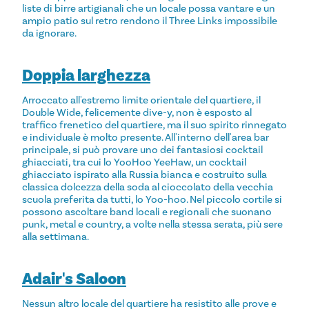
liste di birre artigianali che un locale possa vantare e un
ampio patio sul retro rendono il Three Links impossibile
da ignorare.
Doppia larghezza
Arroccato all'estremo limite orientale del quartiere, il
Double Wide, felicemente dive-y, non è esposto al
traffico frenetico del quartiere, ma il suo spirito rinnegato
e individuale è molto presente. All'interno dell'area bar
principale, si può provare uno dei fantasiosi cocktail
ghiacciati, tra cui lo YooHoo YeeHaw, un cocktail
ghiacciato ispirato alla Russia bianca e costruito sulla
classica dolcezza della soda al cioccolato della vecchia
scuola preferita da tutti, lo Yoo-hoo. Nel piccolo cortile si
possono ascoltare band locali e regionali che suonano
punk, metal e country, a volte nella stessa serata, più sere
alla settimana.
Adair's Saloon
Nessun altro locale del quartiere ha resistito alle prove e