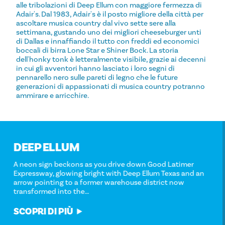
alle tribolazioni di Deep Ellum con maggiore fermezza di
Adair's. Dal 1983, Adair's è il posto migliore della città per
ascoltare musica country dal vivo sette sere alla
settimana, gustando uno dei migliori cheeseburger unti
di Dallas e innaffiando il tutto con freddi ed economici
boccali di birra Lone Star e Shiner Bock. La storia
dell'honky tonk è letteralmente visibile, grazie ai decenni
in cui gli avventori hanno lasciato i loro segni di
pennarello nero sulle pareti di legno che le future
generazioni di appassionati di musica country potranno
ammirare e arricchire.
DEEP ELLUM
A neon sign beckons as you drive down Good Latimer
Expressway, glowing bright with Deep Ellum Texas and an
arrow pointing to a former warehouse district now
transformed into the…
SCOPRI DI PIÙ