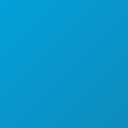
1807 Ross Avenue
Suite 450
Dallas, Texas 75201
(214) 571-1000
COSE DA FARE
EVENTI
CIBO E BEVANDE
ESPLORA
VITA NOTTURNA
SPORT
PIANO
SCOPRI
OFFERTE ALBERGHIERE