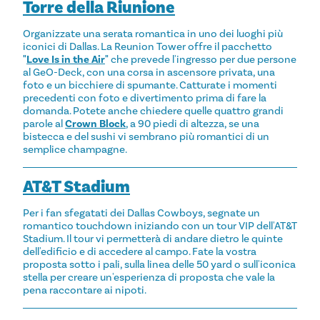
Torre della Riunione
Organizzate una serata romantica in uno dei luoghi più
iconici di Dallas. La Reunion Tower offre il pacchetto
"
Love Is in the Air
"
che prevede l'ingresso per due persone
al GeO-Deck, con una corsa in ascensore privata, una
foto e un bicchiere di spumante. Catturate i momenti
precedenti con foto e divertimento prima di fare la
domanda. Potete anche chiedere quelle quattro grandi
parole al
Crown Block
, a 90 piedi di altezza, se una
bistecca e del sushi vi sembrano più romantici di un
semplice champagne.
AT&T Stadium
Per i fan sfegatati dei Dallas Cowboys, segnate un
romantico touchdown iniziando con un tour VIP dell'AT&T
Stadium. Il tour vi permetterà di andare dietro le quinte
dell'edificio e di accedere al campo. Fate la vostra
proposta sotto i pali, sulla linea delle 50 yard o sull'iconica
stella per creare un'esperienza di proposta che vale la
pena raccontare ai nipoti.