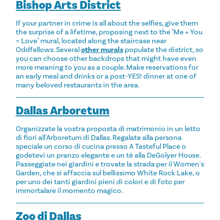
Bishop Arts District
If your partner in crime is all about the selfies, give them
the surprise of a lifetime, proposing next to the "Me + You
= Love" mural, located along the staircase near
Oddfellows. Several
other murals
populate the district, so
you can choose other backdrops that might have even
more meaning to you as a couple. Make reservations for
an early meal and drinks or a post-YES! dinner at one of
many beloved restaurants in the area.
Dallas Arboretum
Organizzate la vostra proposta di matrimonio in un letto
di fiori all'Arboretum di Dallas. Regalate alla persona
speciale un corso di cucina presso A Tasteful Place o
godetevi un pranzo elegante e un tè alla DeGolyer House.
Passeggiate nei giardini e trovate la strada per il Women's
Garden, che si affaccia sul bellissimo White Rock Lake, o
per uno dei tanti giardini pieni di colori e di foto per
immortalare il momento magico.
Zoo di Dallas