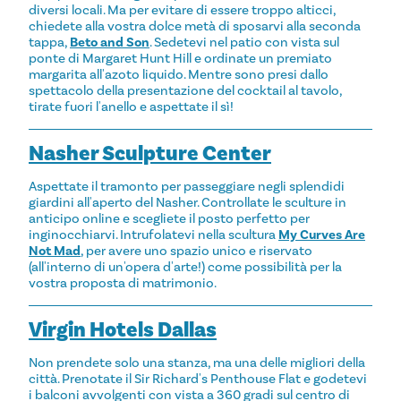
diversi locali. Ma per evitare di essere troppo alticci,
chiedete alla vostra dolce metà di sposarvi alla seconda
tappa,
Beto and Son
. Sedetevi nel patio con vista sul
ponte di Margaret Hunt Hill e ordinate un premiato
margarita all'azoto liquido. Mentre sono presi dallo
spettacolo della presentazione del cocktail al tavolo,
tirate fuori l'anello e aspettate il sì!
Nasher Sculpture Center
Aspettate il tramonto per passeggiare negli splendidi
giardini all'aperto del Nasher. Controllate le sculture in
anticipo online e scegliete il posto perfetto per
inginocchiarvi. Intrufolatevi nella scultura
My Curves Are
Not Mad
, per avere uno spazio unico e riservato
(all'interno di un'opera d'arte!) come possibilità per la
vostra proposta di matrimonio.
Virgin Hotels Dallas
Non prendete solo una stanza, ma una delle migliori della
città. Prenotate il Sir Richard's Penthouse Flat e godetevi
i balconi avvolgenti con vista a 360 gradi sul centro di