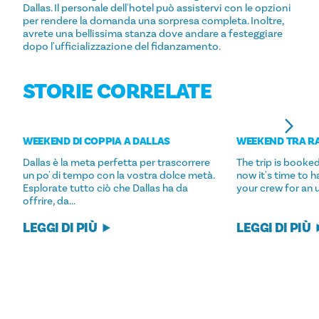
Dallas. Il personale dell'hotel può assistervi con le opzioni
per rendere la domanda una sorpresa completa. Inoltre,
avrete una bellissima stanza dove andare a festeggiare
dopo l'ufficializzazione del fidanzamento.
STORIE CORRELATE
WEEKEND DI COPPIA A DALLAS
WEEKEND TRA RA
Dallas è la meta perfetta per trascorrere
The trip is booke
un po' di tempo con la vostra dolce metà.
now it's time to ha
Esplorate tutto ciò che Dallas ha da
your crew for an 
offrire, da...
LEGGI DI PIÙ
LEGGI DI PIÙ