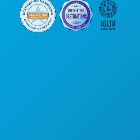
Sedi aziendali
1807 Ross Avenue
Suite 450
Dallas, Texas 75201
(214) 571-1000