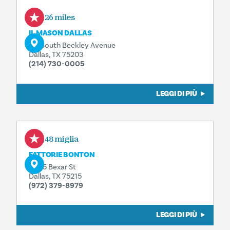
2.26 miles
IL MASON DALLAS
115 South Beckley Avenue
Dallas, TX 75203
(214) 730-0005
LEGGI DI PIÙ
2,48 miglia
FATTORIE BONTON
6905 Bexar St
Dallas, TX 75215
(972) 379-8979
LEGGI DI PIÙ