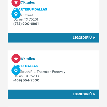
1.79 miles
CHARTERUP DALLAS
327 N. Street
Dallas, TX 75201
(773) 900-6991
LEGGI DI PIÙ
1.89 miles
ZOO DI DALLAS
650 South R. L. Thornton Freeway
Dallas, TX 75203
(469) 554-7500
LEGGI DI PIÙ