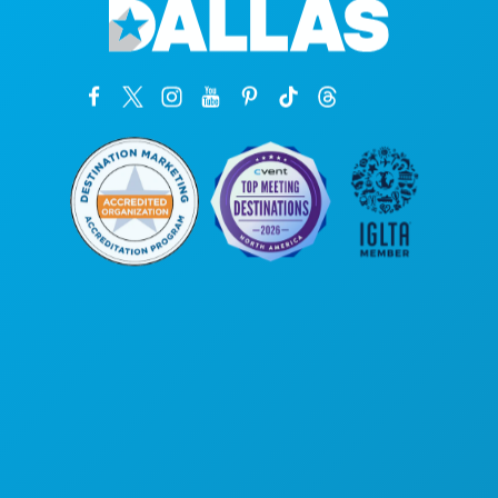
Sedi aziendali
1807 Ross Avenue
Suite 450
Dallas, Texas 75201
(214) 571-1000