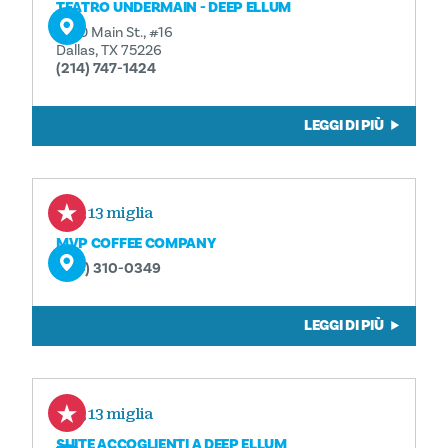
TEATRO UNDERMAIN - DEEP ELLUM
3100 Main St., #16
Dallas, TX 75226
(214) 747-1424
LEGGI DI PIÙ
0,13 miglia
MVP COFFEE COMPANY
(214) 310-0349
LEGGI DI PIÙ
0,13 miglia
SUITE ACCOGLIENTI A DEEP ELLUM