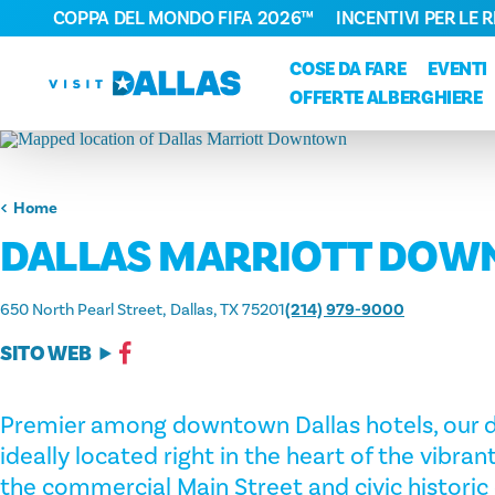
COPPA DEL MONDO FIFA 2026™
INCENTIVI PER LE 
Vai al contenuto
COSE DA FARE
EVENTI
OFFERTE ALBERGHIERE
Home
DALLAS MARRIOTT DO
650 North Pearl Street
Dallas, TX 75201
(214) 979-9000
SITO WEB
Premier among downtown Dallas hotels, our 
ideally located right in the heart of the vibrant
the commercial Main Street and civic historic d