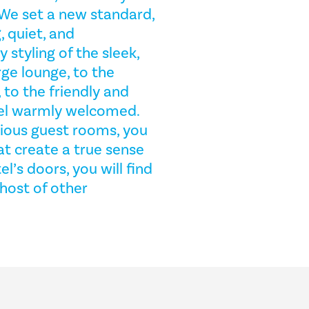
 We set a new standard,
, quiet, and
tyling of the sleek,
rge lounge, to the
 to the friendly and
feel warmly welcomed.
cious guest rooms, you
at create a true sense
’s doors, you will find
host of other