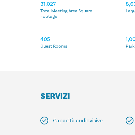
ALLOGGI
31,027
8,6
Total Meeting Area Square
Larg
Footage
405
1,0
Guest Rooms
Park
SERVIZI
Capacità audiovisive