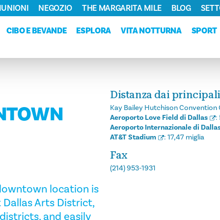
RIUNIONI
NEGOZIO
THE MARGARITA MILE
BLOG
SETT
CIBO E BEVANDE
ESPLORA
VITA NOTTURNA
SPORT
Distanza dai principali
WNTOWN
Kay Bailey Hutchison Convention 
Aeroporto Love Field di Dallas
:
Aeroporto Internazionale di Dalla
AT&T Stadium
:
17,47 miglia
Fax
(214) 953-1931
downtown location is
 Dallas Arts District,
istricts, and easily