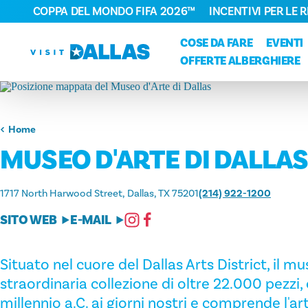
COPPA DEL MONDO FIFA 2026™
INCENTIVI PER LE 
Vai al contenuto
COSE DA FARE
EVENTI
OFFERTE ALBERGHIERE
Home
MUSEO D'ARTE DI DALLA
1717 North Harwood Street
Dallas, TX 75201
(214) 922-1200
SITO WEB
E-MAIL
Situato nel cuore del Dallas Arts District, il 
straordinaria collezione di oltre 22.000 pezzi,
millennio a.C. ai giorni nostri e comprende l'ar