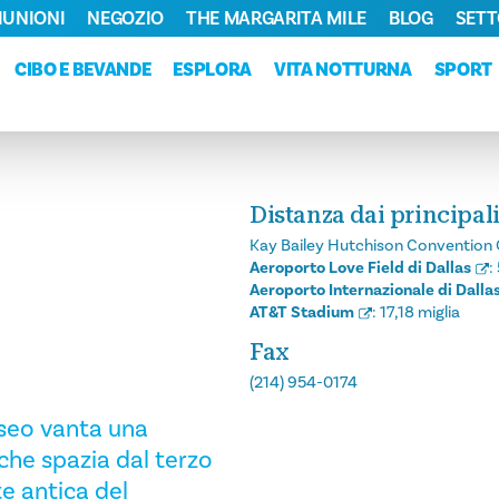
RIUNIONI
NEGOZIO
THE MARGARITA MILE
BLOG
SETT
CIBO E BEVANDE
ESPLORA
VITA NOTTURNA
SPORT
Distanza dai principali
S
Kay Bailey Hutchison Convention 
Aeroporto Love Field di Dallas
:
Aeroporto Internazionale di Dalla
AT&T Stadium
:
17,18 miglia
Fax
(214) 954-0174
museo vanta una
 che spazia dal terzo
te antica del