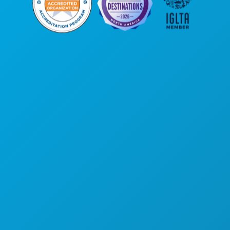
Sedi aziendali
1807 Ross Avenue
Suite 450
Dallas, Texas 75201
(214) 571-1000
COSE DA FARE
EVENTI
CIBO E BEVANDE
ESPLORA
VITA NOTTURNA
SPORT