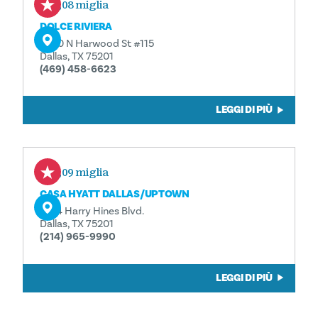
0,08 miglia
DOLCE RIVIERA
2950 N Harwood St #115
Dallas, TX 75201
(469) 458-6623
LEGGI DI PIÙ
0,09 miglia
CASA HYATT DALLAS/UPTOWN
2914 Harry Hines Blvd.
Dallas, TX 75201
(214) 965-9990
LEGGI DI PIÙ