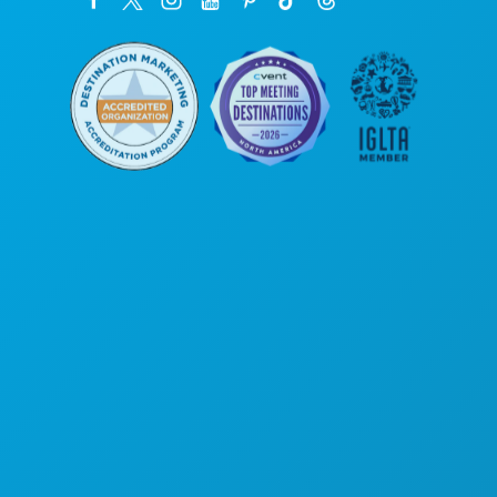
Sedi aziendali
1807 Ross Avenue
Suite 450
Dallas, Texas 75201
(214) 571-1000