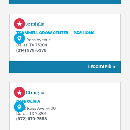
0,08 miglia
TRAMMELL CROW CENTER — PAVILIONS
2001 Ross Avenue
Dallas, TX 75204
(214) 979-6378
LEGGI DI PIÙ
0,10 miglia
CAFE OLIVIA
2200 Ross Ave, #100
Dallas, TX 75201
(972) 679-7558