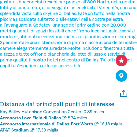
gustate i bocconcini freschi per pranzo all'800 North, nella nostra
lobby al piano terra, o sorseggiate un cocktail al Vincent's, con una
splendida vista sullo skyline di Dallas. Fate un tuffo nella nostra
piscina riscaldata sul tetto o allenatevi nella nostra palestra
all'avanguardia. Godetevi una sede di prim'ordine con 20.000
metri quadrati di spazi flessibili che offrono luce naturale e servizi
moderni, abbinati a eccezionali servizi di pianificazione e catering.
Sperimentate una sistemazione di prima classe in una delle nostre
camere elegantemente arredate. Molte includono finestre a tutta
altezza e tutte offrono biancheria da letto di lusso e servizi di
prima qualità. Il nostro hotel nel centro di Dallas, TX, offre ai suoi
ospiti un'esperienza di lusso accessibile.
Distanza dai principali punti di interesse
Kay Bailey Hutchison Convention Center:
0.89 miles
Aeroporto Love Field di Dallas
:
5.74 miles
Aeroporto Internazionale di Dallas-Fort Worth
:
16,18 miglia
AT&T Stadium
:
17,33 miglia