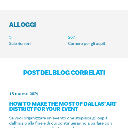
ALLOGGI
ALLOGGI
5
267
Sale riunioni
Camere per gli ospiti
POST DEL BLOG CORRELATI
18 marzo 2025
HOW TO MAKE THE MOST OF DALLAS’ ART
DISTRICT FOR YOUR EVENT
Se vuoi organizzare un evento che stupisca gli ospiti
dall’inizio alla fine e di cui continueranno a parlare con