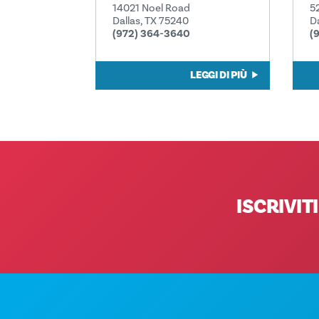
14021 Noel Road
5
Dallas, TX 75240
D
(972) 364-3640
(
LEGGI DI PIÙ
ISCRIVI