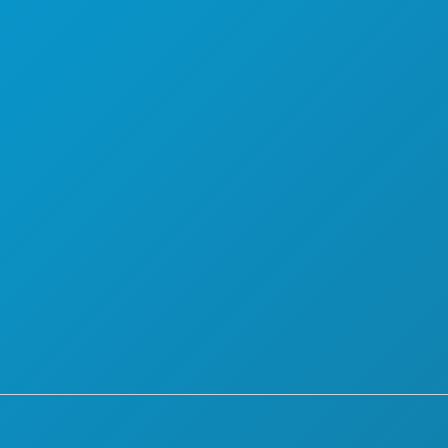
ARE
CHI SIAMO
OPPORTUNITÀ DI LAVORO
VANDE
GUIDA UFFICIALE PER I VISITATORI
ACCESSIBILITÀ
URNA
SOSTENIBILITÀ
ESPERIENZE CULTURALI
STAMPA
BLOG
LBERGHIERE
CONTATTACI