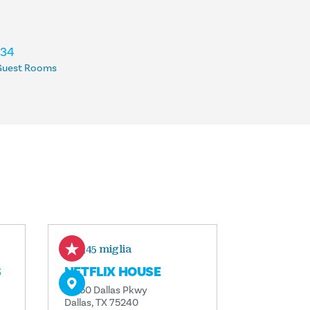
134
Guest Rooms
0,45 miglia
S
NETFLIX HOUSE
13550 Dallas Pkwy
Dallas, TX 75240