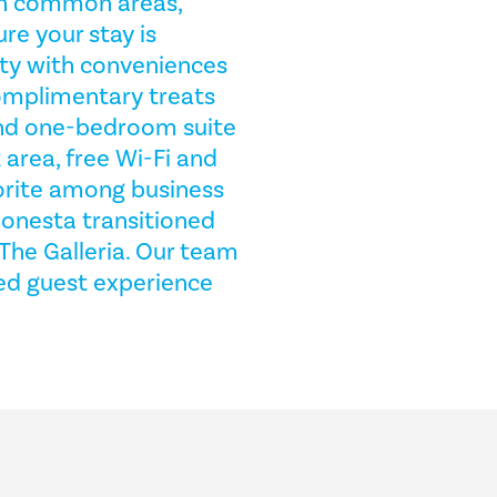
en common areas,
re your stay is
lity with conveniences
complimentary treats
and one-bedroom suite
 area, free Wi-Fi and
vorite among business
 Sonesta transitioned
The Galleria. Our team
ed guest experience