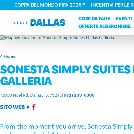
COPPA DEL MONDO FIFA 2026™
INCENTIVI PER LE 
Vai al contenuto
COSE DA FARE
EVENTI
OFFERTE ALBERGHIERE
Home
SONESTA SIMPLY SUITES
GALLERIA
13939 Noel Rd
Dallas, TX 75240
(972) 233-6888
SITO WEB
From the moment you arrive, Sonesta Simply S