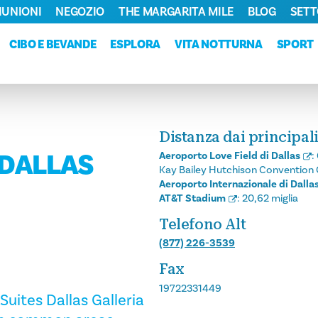
RIUNIONI
NEGOZIO
THE MARGARITA MILE
BLOG
SETT
CIBO E BEVANDE
ESPLORA
VITA NOTTURNA
SPORT
Distanza dai principali
 DALLAS
Aeroporto Love Field di Dallas
:
Kay Bailey Hutchison Convention 
Aeroporto Internazionale di Dalla
AT&T Stadium
:
20,62 miglia
Telefono Alt
(877) 226-3539
Fax
19722331449
uites Dallas Galleria