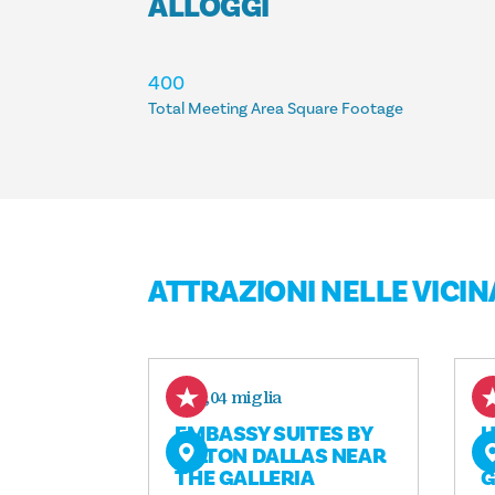
ALLOGGI
ALLOGGI
400
Total Meeting Area Square Footage
ATTRAZIONI NELLE VICI
0,04 miglia
EMBASSY SUITES BY
H
HILTON DALLAS NEAR
N
THE GALLERIA
G