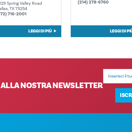
(214) 278-6760
229 Spring Valley Road
allas, TX 75254
972) 716-2001
LEGGI DI PIÙ
LEGGI DI PI
Indirizzo
e-
mail
TI ALLA NOSTRA NEWSLETTER
ISCR