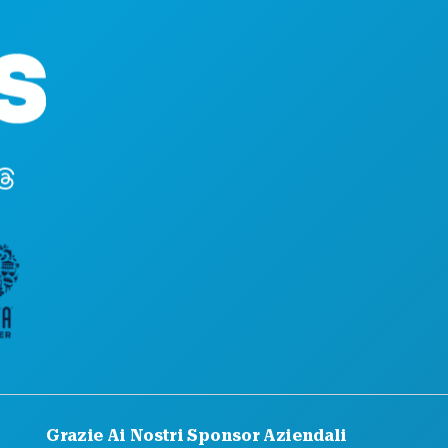
COSE DA F
Sedi aziendali
EVENTI
1807 Ross Avenue
CIBO E BE
Suite 450
ESPLORA
Dallas, Texas 75201
VITA NOTT
(214) 571-1000
SPORT
PIANO
SCOPRI
OFFERTE A
Grazie Ai Nostri Sponsor Aziendali