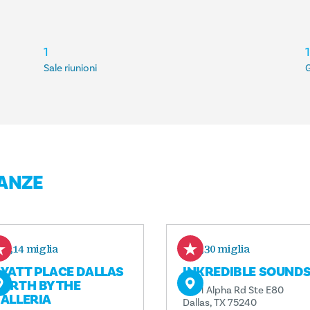
1
Sale riunioni
NANZE
0,14 miglia
0,30 miglia
YATT PLACE DALLAS
INKREDIBLE SOUND
ORTH BY THE
5301 Alpha Rd Ste E80
ALLERIA
Dallas, TX 75240