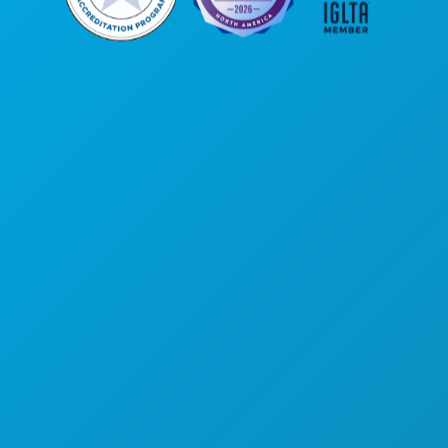
Sedi aziendali
1807 Ross Avenue
Suite 450
Dallas, Texas 75201
(214) 571-1000
COSE DA FARE
EVENTI
CIBO E BEVANDE
ESPLORA
VITA NOTTURNA
SPORT