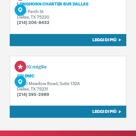
LONGHORN CHARTER BUS DALLAS
2601 Perth St
Dallas, TX 75220
(214) 206-8432
LEGGI DI PIÙ
0,02 miglia
CSI DMC
8340 Meadow Road, Suite 132A
Dallas, TX 75231
(214) 395-2989
LEGGI DI PIÙ