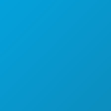
Sedi aziendali
1807 Ross Avenue
Suite 450
Dallas, Texas 75201
(214) 571-1000
COSE DA FARE
EVENTI
CIBO E BEVANDE
ESPLORA
VITA NOTTURNA
SPORT
PIANO
SCOPRI