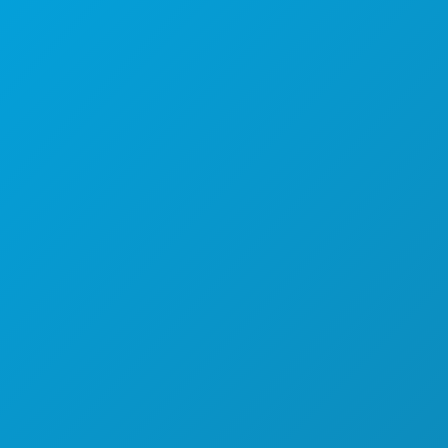
1807 Ross Avenue
Suite 450
Dallas, Texas 75201
(214) 571-1000
COSE DA FARE
EVENTI
CIBO E BEVANDE
ESPLORA
VITA NOTTURNA
SPORT
PIANO
SCOPRI
OFFERTE ALBERGHIERE