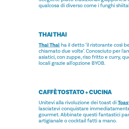
qualcosa di diverso come i funghi shiitak
THAI THAI
Thai Thai
ha il detto "il ristorante così 
chiamato due volte". Conosciuto per l'am
asiatici, con zuppe, riso fritto e curry, q
locali grazie all'opzione BYOB.
CAFFÈ TOSTATO + CUCINA
Unitevi alla rivoluzione dei toast di
Toas
lasciatevi conquistare immediatamente d
gourmet. Abbinate questi fantastici pani
artigianale o cocktail fatti a mano.