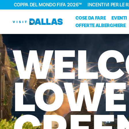
COPPA DEL MONDO FIFA 2026™
INCENTIVI PER LE 
Vai al contenuto
COSE DA FARE
EVENTI
OFFERTE ALBERGHIERE
WELC
LOWE