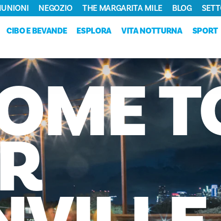
RIUNIONI
NEGOZIO
THE MARGARITA MILE
BLOG
SETT
CIBO E BEVANDE
ESPLORA
VITA NOTTURNA
SPORT
OME
T
R