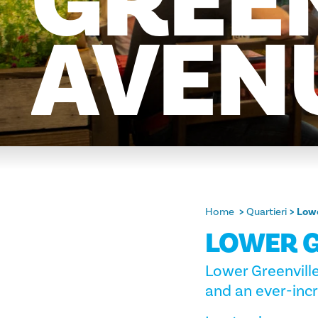
GREE
AVEN
Home
Quartieri
Lowe
LOWER G
Lower Greenville
and an ever-in