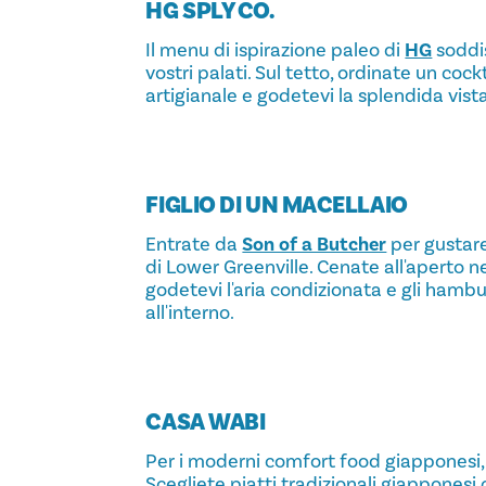
HG SPLY CO.
Il menu di ispirazione paleo di
HG
soddis
vostri palati. Sul tetto, ordinate un cock
artigianale e godetevi la splendida vista 
FIGLIO DI UN MACELLAIO
Entrate da
Son of a Butcher
per gustare 
di Lower Greenville. Cenate all'aperto n
godetevi l'aria condizionata e gli hambu
all'interno.
CASA WABI
Per i moderni comfort food giapponesi,
Scegliete piatti tradizionali giappones