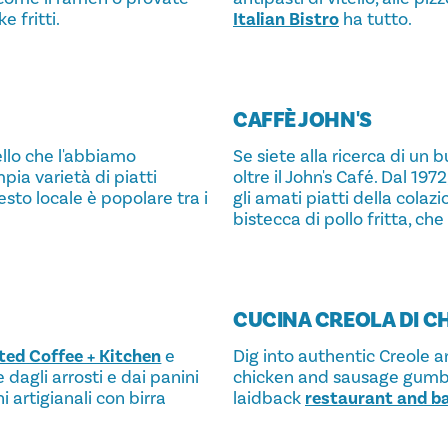
e fritti.
Italian Bistro
ha tutto.
CAFFÈ JOHN'S
bello che l'abbiamo
Se siete alla ricerca di un
pia varietà di piatti
oltre il John's Café. Dal 1
uesto locale è popolare tra i
gli amati piatti della colazi
bistecca di pollo fritta, ch
CUCINA CREOLA DI C
ted Coffee + Kitchen
e
Dig into authentic Creole a
agli arrosti e dai panini
chicken and sausage gumbo,
 artigianali con birra
laidback
restaurant and b