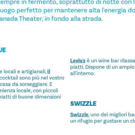
empre in fermento, soprattutto di notte con l
l luogo perfetto per mantenere alta l'energia 
anada Theater, in fondo alla strada.
UE
Leela's
è un wine bar rilassat
piatti. Dispone di un ampio 
 locali e artigianali,
il
all'interno.
i cocktail sono più nel vostro
a casa da sorseggiare. E
ienza locale, con piccoli
piatti di buone dimensioni
SWIZZLE
Swizzle
, uno dei migliori ba
un rifugio per gustare un cla