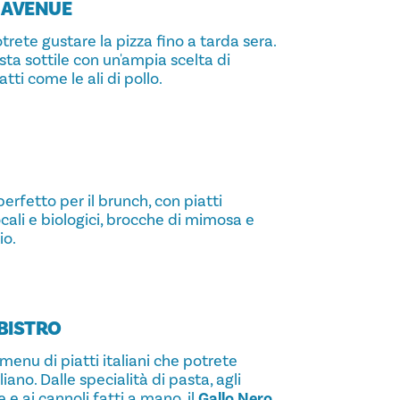
E AVENUE
trete gustare la pizza fino a tarda sera.
sta sottile con un'ampia scelta di
atti come le ali di pollo.
perfetto per il brunch, con piatti
ocali e biologici, brocche di mimosa e
io.
 BISTRO
menu di piatti italiani che potrete
iano. Dalle specialità di pasta, agli
ze e ai cannoli fatti a mano, il
Gallo Nero