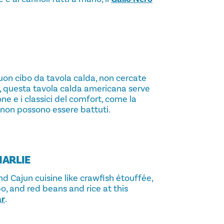
 buon cibo da tavola calda, non cercate
972, questa tavola calda americana serve
one e i classici del comfort, come la
e non possono essere battuti.
HARLIE
nd Cajun cuisine like crawfish étouffée,
 and red beans and rice at this
ar
.