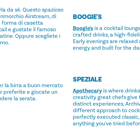
rla da sé. Questo spazioso
BOOGIE'S
rimorchio Airstream, di
a forma di casetta
Boogie's
is a cocktail loun
tail e gustate il famoso
crafted drinks, a high-fidel
atine. Oppure scegliete i
Early evenings are relaxed 
orno.
energy and built for the da
SPEZIALE
er la birra a buon mercato
Apothecary
is where drink
re preferite e giocate un
creativity great chefs give t
udere la serata.
distinct experiences, Arch
different approach to cockt
perfectly executed classic, a
anything you've tried befor