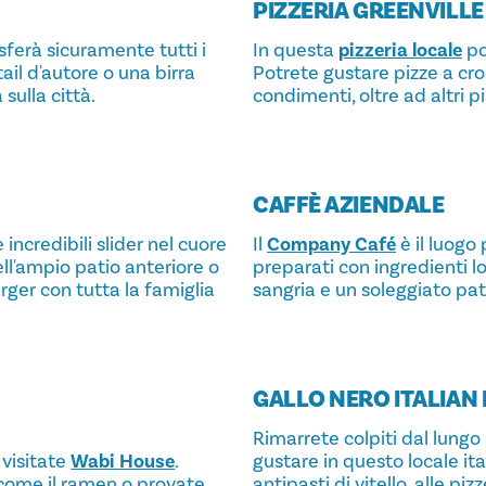
PIZZERIA GREENVILL
ferà sicuramente tutti i
In questa
pizzeria locale
po
tail d'autore o una birra
Potrete gustare pizze a cro
sulla città.
condimenti, oltre ad altri pi
CAFFÈ AZIENDALE
incredibili slider nel cuore
Il
Company Café
è il luogo 
ell'ampio patio anteriore o
preparati con ingredienti l
rger con tutta la famiglia
sangria e un soleggiato pat
GALLO NERO ITALIAN
Rimarrete colpiti dal lungo 
 visitate
Wabi House
.
gustare in questo locale ital
i come il ramen o provate
antipasti di vitello, alle piz