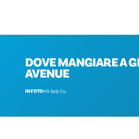
DOVE MANGIARE A G
AVENUE
IN FOTO
HG Sply Co.