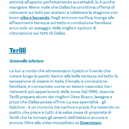
attività all'aperto perfettamente accettabili, lo è anche
mangiare. Meno male che Dallas ha un'ottima offerta di
ristoranti sui tetti per aiutarci a celebrare la stagione con
buon
cibo e bevande
. Dagli sciccosi rooftop lounge alle
affascinanti terrazze sul tetto a conduzione familiare,
ecco solo un assaggio delle migliori opzioni di
ristorazione sui tetti di Dallas.
Terilli
Greenville inferiore
Le luci a corda che attraversano il patio e il verde che
cresce lungo le pareti danno alla bella terrazza sul tetto la
sensazione di essere in Italia. Il locale, a conduzione
familiare, è conosciuto come un tesoro nascosto tra i
ristoranti più appariscenti della zona. Dal 1985, Jeannie
Terilli prepara alcuni dei migliori Osso Busco, lasagne e
pizze che Dallas possa offrire. La sua specialità - gli
Italchos - è un incrocio tra nachos e pizza. Pur essendo un
piatto che piace a tutti, è la salsa rossa di proprietà di
Terilli che fa tornare gli amanti dell'italiano ancora e
ancora. Oltre alla vista mozzafiato su
Downtown
.