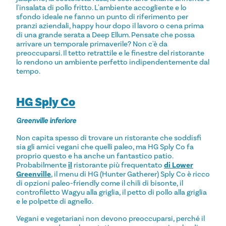
l'insalata di pollo fritto. L'ambiente accogliente e lo
sfondo ideale ne fanno un punto di riferimento per
pranzi aziendali, happy hour dopo il lavoro o cena prima
di una grande serata a Deep Ellum. Pensate che possa
arrivare un temporale primaverile? Non c'è da
preoccuparsi. Il tetto retrattile e le finestre del ristorante
lo rendono un ambiente perfetto indipendentemente dal
tempo.
HG Sply Co
Greenville inferiore
Non capita spesso di trovare un ristorante che soddisfi
sia gli amici vegani che quelli paleo, ma HG Sply Co fa
proprio questo e ha anche un fantastico patio.
Probabilmente
il
ristorante più frequentato
di Lower
Greenville
, il menu di HG (Hunter Gatherer) Sply Co è ricco
di opzioni paleo-friendly come il chili di bisonte, il
controfiletto Wagyu alla griglia, il petto di pollo alla griglia
e le polpette di agnello.
Vegani e vegetariani non devono preoccuparsi, perché il