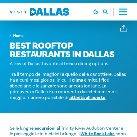
Vai al contenuto
Home
BEST ROOFTOP
RESTAURANTS IN DALLAS
A few of Dallas' favorite al fresco dining options.
Tra il tempo dei maglioni e quello delle canottiere, Dallas
ha alcuni mesi gloriosi in cui il
clima
è mite, i fiori
sbocciano e le zanzare sono ancora lontane. La
primavera a Dallas è un momento da celebrare con il
maggior numero possibile di
attività all'aperto
.
Se le lunghe
escursioni
al Trinity River Audubon Center e
le passeggiate in bicicletta lungo il
White Rock Lake
sono