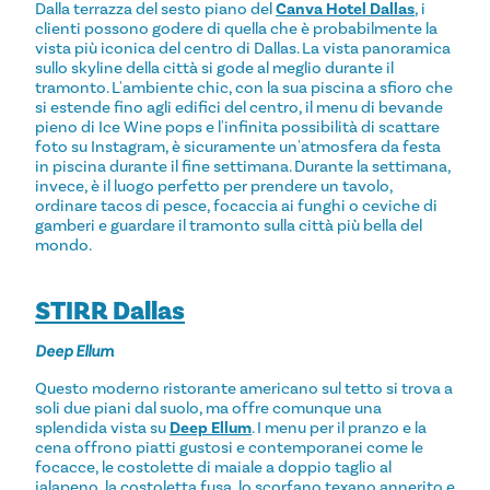
Dalla terrazza del sesto piano del
Canva Hotel Dallas
, i
clienti possono godere di quella che è probabilmente la
vista più iconica del centro di Dallas. La vista panoramica
sullo skyline della città si gode al meglio durante il
tramonto. L'ambiente chic, con la sua piscina a sfioro che
si estende fino agli edifici del centro, il menu di bevande
pieno di Ice Wine pops e l'infinita possibilità di scattare
foto su Instagram, è sicuramente un'atmosfera da festa
in piscina durante il fine settimana. Durante la settimana,
invece, è il luogo perfetto per prendere un tavolo,
ordinare tacos di pesce, focaccia ai funghi o ceviche di
gamberi e guardare il tramonto sulla città più bella del
mondo.
STIRR Dallas
Deep Ellum
Questo moderno ristorante americano sul tetto si trova a
soli due piani dal suolo, ma offre comunque una
splendida vista su
Deep Ellum
. I menu per il pranzo e la
cena offrono piatti gustosi e contemporanei come le
focacce, le costolette di maiale a doppio taglio al
jalapeno, la costoletta fusa, lo scorfano texano annerito e