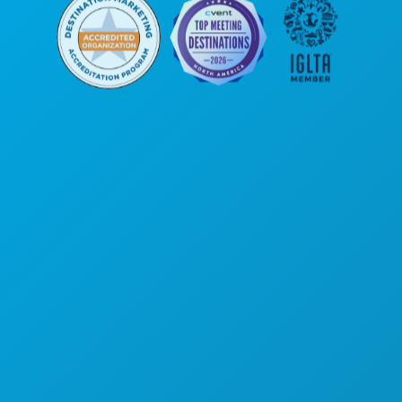
Sedi aziendali
1807 Ross Avenue
Suite 450
Dallas, Texas 75201
(214) 571-1000
COSE DA FARE
EVENTI
CIBO E BEVANDE
ESPLORA
VITA NOTTURNA