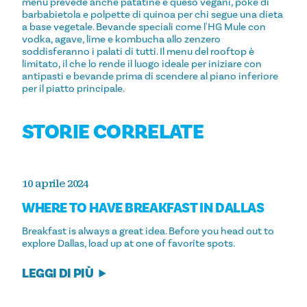
menu prevede anche patatine e queso vegani, poke di
barbabietola e polpette di quinoa per chi segue una dieta
a base vegetale. Bevande speciali come l'HG Mule con
vodka, agave, lime e kombucha allo zenzero
soddisferanno i palati di tutti. Il menu del rooftop è
limitato, il che lo rende il luogo ideale per iniziare con
antipasti e bevande prima di scendere al piano inferiore
per il piatto principale.
STORIE CORRELATE
10 aprile 2024
WHERE TO HAVE BREAKFAST IN DALLAS
Breakfast is always a great idea. Before you head out to
explore Dallas, load up at one of favorite spots.
LEGGI DI PIÙ