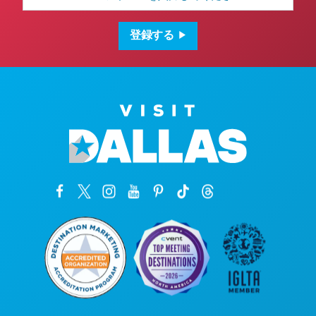
ル
ア
ド
登録する
レ
ス