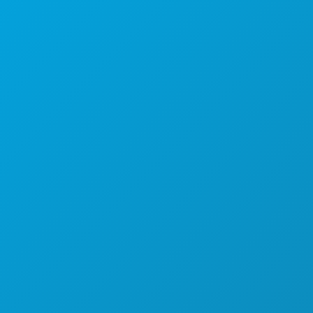
本社
1807 Ross Avenue
Suite 450
テキサス州ダラス 75201
(214) 571-1000
おすすめスポット
イベント
飲食
探索する
ナイトライフ
スポーツ
計画
ご紹介
ホテルの特典