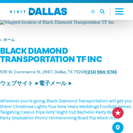
コンテンツへスキップ
ホーム
BLACK DIAMOND
TRANSPORTATION TF INC
539 W. Commerce St, 2967
Dallas, TX 75208
(214) 994-5745
ウェブサイト
電子メール
Wherever you’re going, Black Diamond Transportation will get you
there! Christmas Lights Tour New Years Weddings Football games
Tailgating Casino Trips Girls’ Night Out Bachelor Party Birthday
Party Graduation Prom/ Homecoming Road Trip Much more