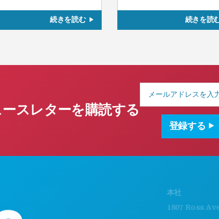
続きを読む
続きを読
メ
ー
ル
ュースレターを購読する
ア
ド
登録する
レ
ス
本社
1807 Ross Avenue