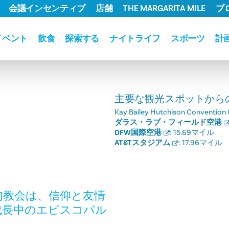
会議インセンティブ
店舗
THE MARGARITA MILE
ブ
イベント
飲食
探索する
ナイトライフ
スポーツ
計
主要な観光スポットから
Kay Bailey Hutchison Convention 
ダラス・ラブ・フィールド空港
DFW国際空港
:
15.69マイル
AT&Tスタジアム
:
17.96マイル
肉教会は、信仰と友情
成長中のエピスコパル