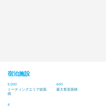
宿泊施設
宿泊施設
5,000
600
ミーティングエリア総面
最大客室面積
積
4