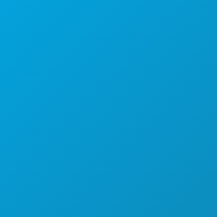
本社
1807 Ross Avenue
Suite 450
テキサス州ダラス 75201
(214) 571-1000
おすすめスポット
イベント
飲食
探索する
ナイトライフ
スポーツ
計画
ご紹介
ホテルの特典