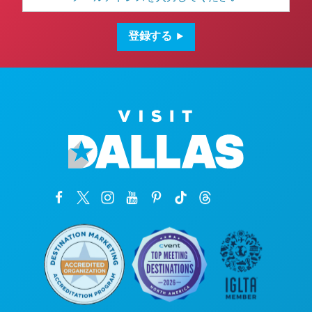
ル
ア
ド
登録する
レ
ス