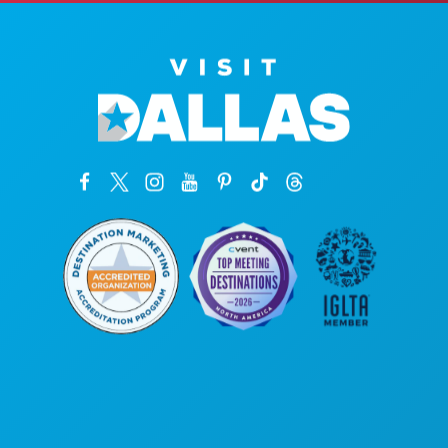
本社
1807 Ross Avenue
Suite 450