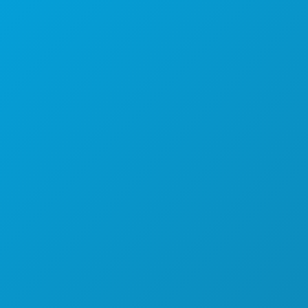
テキサス州ダラス 75201
(214) 571-1000
おすすめスポット
イベント
飲食
探索する
ナイトライフ
スポーツ
計画
ご紹介
ホテルの特典
当社について
採用情報