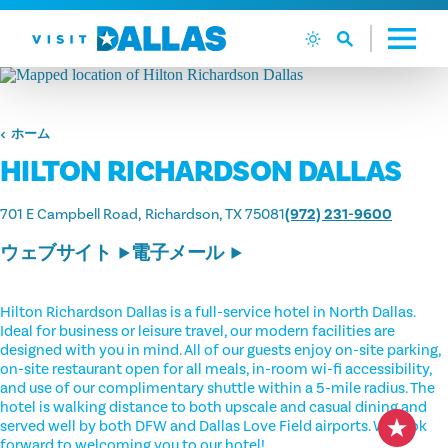
コンテンツへスキップ
ホーム
HILTON RICHARDSON DALLAS
701 E Campbell Road
Richardson, TX 75081
(972) 231-9600
ウェブサイト
電子メール
Hilton Richardson Dallas is a full-service hotel in North Dallas.
Ideal for business or leisure travel, our modern facilities are
designed with you in mind. All of our guests enjoy on-site parking,
on-site restaurant open for all meals, in-room wi-fi accessibility,
and use of our complimentary shuttle within a 5-mile radius. The
hotel is walking distance to both upscale and casual dining and
served well by both DFW and Dallas Love Field airports. We look
forward to welcoming you to our hotel!