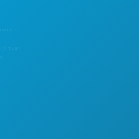
おすすめスポット
当社について
イベント
採用情報
飲食
公式観光ガイド
探索する
アクセシビリティ
201
ナイトライフ
持続可能性
スポーツ
文化体験
計画
報道
ご紹介
ブログ
ホテルの特典
お問い合わせ