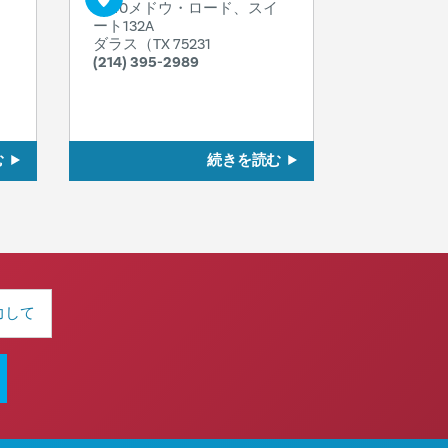
8340メドウ・ロード、スイ
ート132A
ダラス（TX 75231
(214) 395-2989
む
続きを読む