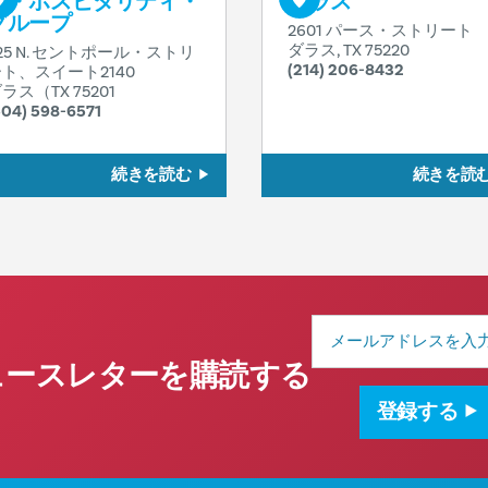
ス・ホスピタリティ・
ダラス
グループ
2601 パース・ストリート
ダラス, TX 75220
25 N. セントポール・ストリ
(214) 206-8432
ト、スイート2140
ラス（TX 75201
504) 598-6571
続きを読む
続きを読
メ
ー
ル
ュースレターを購読する
ア
ド
登録する
レ
ス