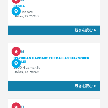
KESHA
1818 1st Ave
Dallas, TX 75210
続きを読む
8月7日
D’AYDRIAN HARDING: THE DALLAS STAY SOBER
FINALE!
2200 N Lamar St
Dallas, TX 75202
続きを読む
8月7日