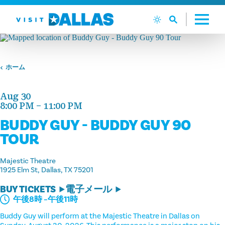
コンテンツへスキップ
ホーム
Aug 30
8:00 PM – 11:00 PM
BUDDY GUY - BUDDY GUY 90
TOUR
Majestic Theatre
1925 Elm St
Dallas, TX 75201
BUY TICKETS
電子メール
午後8時 –午後11時
Buddy Guy will perform at the Majestic Theatre in Dallas on