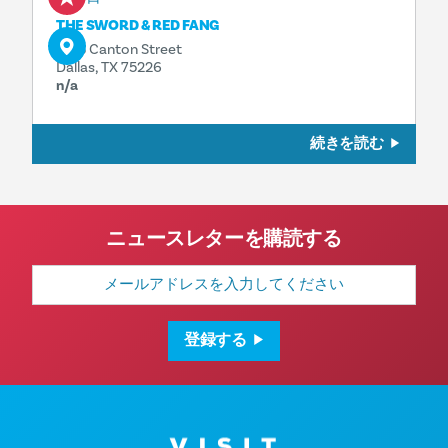
THE SWORD & RED FANG
2713 Canton Street
Dallas, TX 75226
n/a
続きを読む
ニュースレターを購読する
メ
ー
ル
ア
ド
登録する
レ
ス