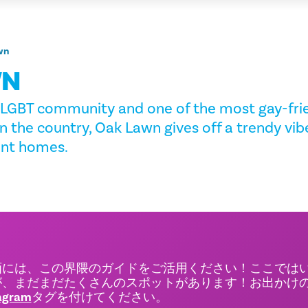
wn
WN
 LGBT community and one of the most gay-fri
 the country, Oak Lawn gives off a trendy vib
int homes.
画には、この界隈のガイドをご活用ください！ここでは
が、まだまだたくさんのスポットがあります！お出かけ
agram
タグを付けてください。