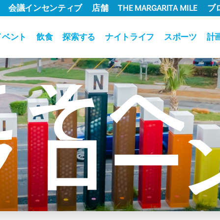
会議インセンティブ
店舗
THE MARGARITA MILE
ブ
イベント
飲食
探索する
ナイトライフ
スポーツ
計
こそ
へ
ク
ロー