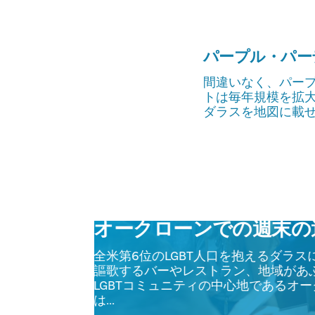
パープル・パー
間違いなく、パー
トは毎年規模を拡
ダラスを地図に載
オークローンでの週末の
全米第6位のLGBT人口を抱えるダラ
謳歌するバーやレストラン、地域があ
LGBTコミュニティの中心地であるオ
は...