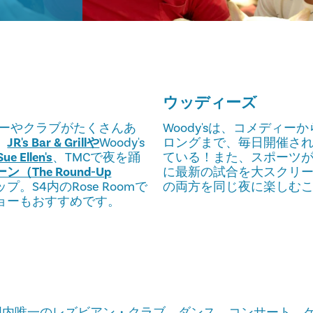
ウッディーズ
バーやクラブがたくさんあ
Woody'sは、コメディ
。
JR's Bar & Grillや
Woody's
ロングまで、毎日開催さ
Sue Ellen's
、TMCで夜を踊
ている！また、スポーツ
The Round-Up
に最新の試合を大スクリ
S4内のRose Roomで
の両方を同じ夜に楽しむ
ョーもおすすめです。
国内唯一のレズビアン・クラブ。ダンス、コンサート、