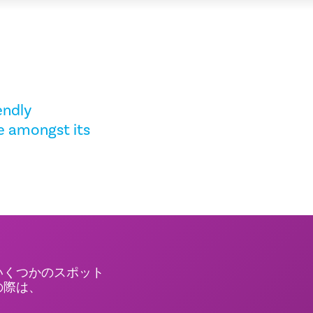
endly
e amongst its
いくつかのスポット
の際は、