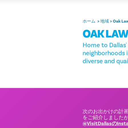
ホーム
地域
Oak La
OAK LA
Home to Dallas'
neighborhoods in
diverse and qua
次のお出かけの計
をご紹介しました
@VisitDallasのInst