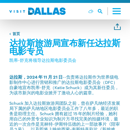
跳转到内容
首页
达拉斯旅游局宣布新任达拉斯
电影专员
凯蒂-舒克将领导达拉斯电影委员会
达拉斯，2024 年 11 月 21 日
--负责将达拉斯作为世界级电
影制作中心进行营销和推广的达拉斯电影委员会（DFC）
自豪地宣布凯蒂-舒克（Katie Schuck）成为其新任委员，
为该市新兴的电影业掀开了激动人心的篇章。
Schuck 加入达拉斯旅游局团队之前，曾在萨凡纳经济发展
局下属的萨凡纳地区电影委员会工作了八年多，最近的职
务是助理主任。Schuck 拥有超过 15 年的制片经验，她利
用自己的外景专业知识为制片方寻找完美的拍摄环境，最
近的一次合作是克林特-伊斯特伍德的上一部故事片《陪审
员 2 号》，以及即将上映的西蒙-韦斯特喜剧片《新娘难