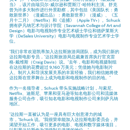
当》，该片由瑞贝尔-威尔逊和贾斯汀-哈特利主演。舒克
曾为许多大制作进行外景勘察，其中包括《美国队长：勇
敢新世界》（漫威出品）：勇敢新世界》（漫威）、《五
月十二月》（Netflix）和《追捕》（Apple TV+）。Schuck
拥有萨凡纳艺术与设计学院（Savannah College of Art and
Design）电影与电视制作专业艺术硕士学位和德萨莱斯大
学（DeSales University）电影与电视制作专业艺术学士学
位。
"我们非常欢迎凯蒂加入达拉斯旅游局团队，成为我们新的
达拉斯电影专员，"达拉斯旅游局总裁兼首席执行官克雷
格-戴维斯（Craig Davis）说。"去年，电影和电视摄制组
在达拉斯的花费超过 9,160 万美元；凭借她与电影制片
人、制片人和导演发展关系的丰富经验，我们相信她将使
达拉斯在世界舞台上成为电影和电视制作的目的地。"
作为一名领导者，Schuck 带头实施战略计划，与索尼、
Netflix、迪斯尼、苹果和亚马逊等知名电影公司和流媒体
服务公司合作，吸引知名电影和电视制作公司来到萨凡纳
地区。
"达拉斯一直被认为是一座具有巨大创意潜力的城
市，"Schuck 说。"我很荣幸能加入达拉斯电影委员会，并
渴望开始工作，吸引更多的电影、电视和数字媒体项目，