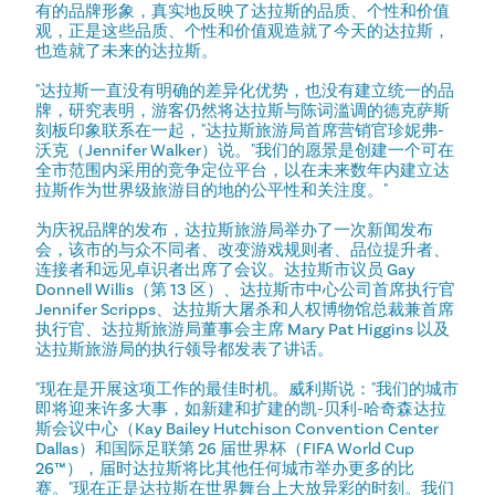
有的品牌形象，真实地反映了达拉斯的品质、个性和价值
观，正是这些品质、个性和价值观造就了今天的达拉斯，
也造就了未来的达拉斯。
"达拉斯一直没有明确的差异化优势，也没有建立统一的品
牌，研究表明，游客仍然将达拉斯与陈词滥调的德克萨斯
刻板印象联系在一起，"达拉斯旅游局首席营销官珍妮弗-
沃克（Jennifer Walker）说。"我们的愿景是创建一个可在
全市范围内采用的竞争定位平台，以在未来数年内建立达
拉斯作为世界级旅游目的地的公平性和关注度。"
为庆祝品牌的发布，达拉斯旅游局举办了一次新闻发布
会，该市的与众不同者、改变游戏规则者、品位提升者、
连接者和远见卓识者出席了会议。达拉斯市议员 Gay
Donnell Willis（第 13 区）、达拉斯市中心公司首席执行官
Jennifer Scripps、达拉斯大屠杀和人权博物馆总裁兼首席
执行官、达拉斯旅游局董事会主席 Mary Pat Higgins 以及
达拉斯旅游局的执行领导都发表了讲话。
"现在是开展这项工作的最佳时机。威利斯说："我们的城市
即将迎来许多大事，如新建和扩建的凯-贝利-哈奇森达拉
斯会议中心（Kay Bailey Hutchison Convention Center
Dallas）和国际足联第 26 届世界杯（FIFA World Cup
26™），届时达拉斯将比其他任何城市举办更多的比
赛。"现在正是达拉斯在世界舞台上大放异彩的时刻。我们