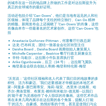
的城市在这一目的地品牌上所做的工作是对达拉斯提升为
真正的全球城市的最好证明。
活动还包括介绍 "Can-Doers"，他们是当地有远见的人和社
区领袖，体现了品牌每个支柱的特立独行、Can-Do 精神
的精髓。新闻发布会上还揭晓了 "Can-Doers "的肖像，这些
肖像由本市一些最著名的艺术家创作。这些 "Can-Doers "包
括
Anastacia Quiñones-Pittman，何塞餐厅行政总厨
达龙-巴布科克，团结一致基金会社区转型主任
Daisha Board，Daisha Board 画廊创始人兼策展人
Michelle Carpenter，Beatrice 餐厅行政主厨兼业主
辛特-马歇尔，达拉斯小牛队首席执行官
Arike Ogunbowale，后卫（24 号），达拉斯飞翼队
梅登基金会联合创始人蒂姆-梅登和特伦斯-梅登
"沃克说："这些社区领袖和名人代表了我们目的地故事的多
样性、活力和豪迈。"我们还要感谢才华横溢的本地艺术
家--阿曼多-塞巴斯蒂安、海莉-瑞安、杰里米-比格斯、哈
齐尔-弗洛雷斯、布莱克-赖特和米歇尔-德克斯--以我们
的'能干者'为灵感创作了令人惊叹的肖像画。这些艺术作品
将在未来几周内展示在达拉斯的各个角落，提醒人们'能
干'的活力、自豪感、热情好客的个性，甚至是使我们与众