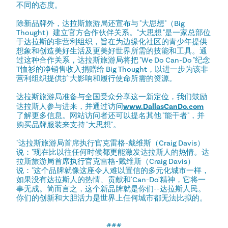
不同的态度。
除新品牌外，达拉斯旅游局还宣布与 "大思想"（Big
Thought）建立官方合作伙伴关系。"大思想 "是一家总部位
于达拉斯的非营利组织，旨在为边缘化社区的青少年提供
想象和创造美好生活及更美好世界所需的技能和工具。通
过这种合作关系，达拉斯旅游局将把 "We Do Can-Do "纪念
T恤衫的净销售收入捐赠给 Big Thought，以进一步为该非
营利组织提供扩大影响和履行使命所需的资源。
达拉斯旅游局准备与全国受众分享这一新定位，我们鼓励
达拉斯人参与进来，并通过访问
www.DallasCanDo.com
了解更多信息。网站访问者还可以提名其他 "能干者"，并
购买品牌服装来支持 "大思想"。
"达拉斯旅游局首席执行官克雷格-戴维斯（Craig Davis）
说："现在比以往任何时候都更能激发达拉斯人的热情。达
拉斯旅游局首席执行官克雷格-戴维斯（Craig Davis）
说："这个品牌就像这座令人难以置信的多元化城市一样，
如果没有达拉斯人的热情、贡献和'Can-Do'精神，它将一
事无成。简而言之，这个新品牌就是你们--达拉斯人民。
你们的创新和大胆活力是世界上任何城市都无法比拟的。
###