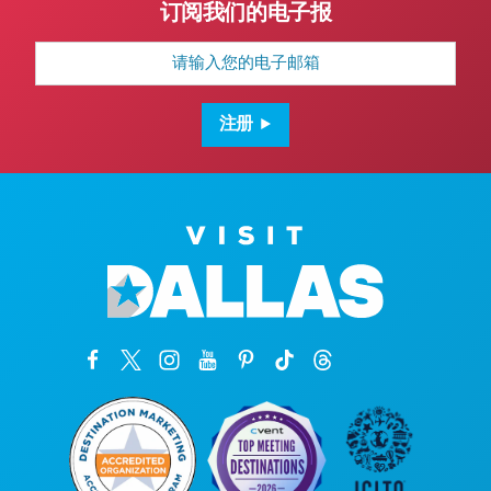
订阅我们的电子报
电
子
邮
箱
地
注册
址