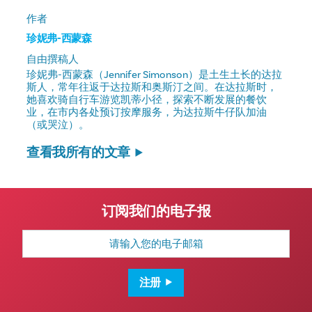
作者
珍妮弗-西蒙森
自由撰稿人
珍妮弗-西蒙森（Jennifer Simonson）是土生土长的达拉
斯人，常年往返于达拉斯和奥斯汀之间。在达拉斯时，
她喜欢骑自行车游览凯蒂小径，探索不断发展的餐饮
业，在市内各处预订按摩服务，为达拉斯牛仔队加油
（或哭泣）。
查看我所有的文章
订阅我们的电子报
电
子
邮
箱
地
注册
址