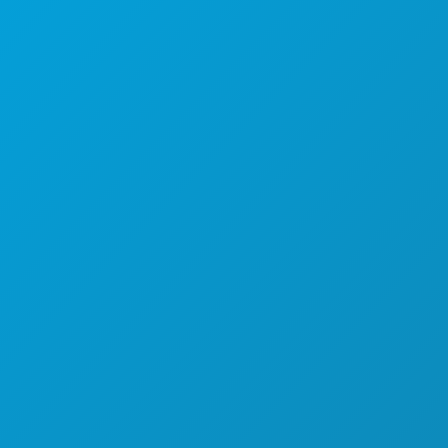
德克萨斯州达拉斯市 75201
(214) 571-1000
游玩项目
活动
餐饮
探索
夜生活
体育
计划
认识
酒店优惠
关于我们
职业发展