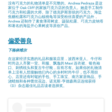
没有巧克力的礼物清单是不完整的。Andrea Pedraza 是这
家位于 Oak Cliff 的家族巧克力店的负责人。她是手工制作
巧克力和松露的大师。除了德克萨斯形状的巧克力、海盐
焦糖松露和巧克力山核桃龟等深受粉丝喜爱的产品外，
Andrea 还制作了素食薄荷树皮、鼹鼠松露、巧克力皮纳塔
和著名的海盐开心果树皮等原创产品。
偏爱善良
下格林维尔
在这家经济实惠的礼品和服装店里，波西米亚人、牛仔和
时尚达人齐聚一堂。和服、飘逸的 Maxi 连衣裙、银色袖
口、刺绣枕头和复古牛仔靴，应有尽有。如果你的礼物清
单上没有人想接触他们内心的乡村时尚牛仔，也不用担
心。店里还有时髦的手包、手工珠宝、南方家居饰品、手
浇蜡烛和各种蕾丝花边。诺克斯-亨德森商店连续获得
《D》杂志最佳礼品店读者选择奖。