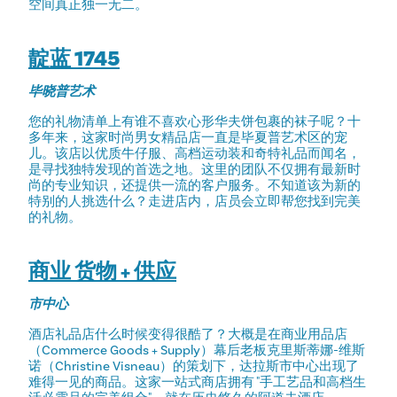
空间真正独一无二。
靛蓝 1745
毕晓普艺术
您的礼物清单上有谁不喜欢心形华夫饼包裹的袜子呢？十
多年来，这家时尚男女精品店一直是毕夏普艺术区的宠
儿。该店以优质牛仔服、高档运动装和奇特礼品而闻名，
是寻找独特发现的首选之地。这里的团队不仅拥有最新时
尚的专业知识，还提供一流的客户服务。不知道该为新的
特别的人挑选什么？走进店内，店员会立即帮您找到完美
的礼物。
商业 货物 + 供应
市中心
酒店礼品店什么时候变得很酷了？大概是在商业用品店
（Commerce Goods + Supply）幕后老板克里斯蒂娜-维斯
诺（Christine Visneau）的策划下，达拉斯市中心出现了
难得一见的商品。这家一站式商店拥有 "手工艺品和高档生