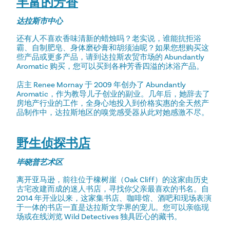
丰富的芳香
达拉斯市中心
还有人不喜欢香味清新的蜡烛吗？老实说，谁能抗拒浴
霸、自制肥皂、身体磨砂膏和胡须油呢？如果您想购买这
些产品或更多产品，请到达拉斯农贸市场的 Abundantly
Aromatic 购买，您可以买到各种芳香四溢的沐浴产品。
店主 Renee Mornay 于 2009 年创办了 Abundantly
Aromatic，作为教导儿子创业的副业。几年后，她辞去了
房地产行业的工作，全身心地投入到价格实惠的全天然产
品制作中，达拉斯地区的嗅觉感受器从此对她感激不尽。
野生侦探书店
毕晓普艺术区
离开亚马逊，前往位于橡树崖（Oak Cliff）的这家由历史
古宅改建而成的迷人书店，寻找你父亲最喜欢的书名。自
2014 年开业以来，这家集书店、咖啡馆、酒吧和现场表演
于一体的书店一直是达拉斯文学界的宠儿。您可以亲临现
场或在线浏览 Wild Detectives 独具匠心的藏书。