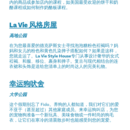
内的商品或参加店内的课程，如美国最受欢迎的饼干和奶
酪课程或如何制作奶酪板课程。
La Vie 风格房屋
高地公园
在为您最喜爱的德克萨斯女士寻找泡泡糖粉色裋褐吗？妈
妈和女儿的粉色和黄色扎染掸子搭配如何？如果是这样，
您就走运了。
La Vie Style House
专门从事设计奢华的女式
裋褐、和服、移位、裹身和掸子。复古与现代相结合的连
衣裙和头饰是送给您清单上的时尚达人的完美礼物。
幸运狗吠舍
大学公园
这个假期别忘了 Fido。养狗的人都知道，我们对它们的爱
不亚于（甚至超过）其他家庭成员。来幸运狗叫店，为您
的宠物狗准备一个新玩具、美味食物或一件时尚的狗毛
衣，让它们在寒冷的清晨散步时也能感受到您的宠爱。