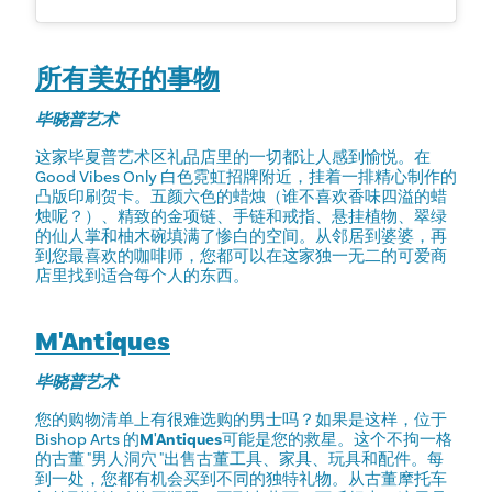
所有美好的事物
毕晓普艺术
这家毕夏普艺术区礼品店里的一切都让人感到愉悦。在
Good Vibes Only 白色霓虹招牌附近，挂着一排精心制作的
凸版印刷贺卡。五颜六色的蜡烛（谁不喜欢香味四溢的蜡
烛呢？）、精致的金项链、手链和戒指、悬挂植物、翠绿
的仙人掌和柚木碗填满了惨白的空间。从邻居到婆婆，再
到您最喜欢的咖啡师，您都可以在这家独一无二的可爱商
店里找到适合每个人的东西。
M'Antiques
毕晓普艺术
您的购物清单上有很难选购的男士吗？如果是这样，位于
Bishop Arts 的
M'Antiques
可能是您的救星。这个不拘一格
的古董 "男人洞穴 "出售古董工具、家具、玩具和配件。每
到一处，您都有机会买到不同的独特礼物。从古董摩托车