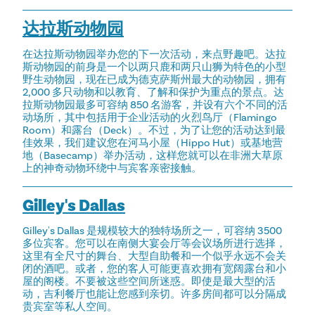
达拉斯动物园
在达拉斯动物园举办您的下一次活动，来点野趣吧。达拉
斯动物园的前身是一个以两只鹿和两只山狮为特色的小型
野生动物园，现在已成为德克萨斯州最大的动物园，拥有
2,000 多只动物和以教育、了解和保护为重点的景点。达
拉斯动物园最多可容纳 850 名游客，并设有六个不同的活
动场所，其中包括用于企业活动的火烈鸟厅（Flamingo
Room）和露台（Deck）。不过，为了让您的活动达到最
佳效果，我们建议您在河马小屋（Hippo Hut）或基地营
地（Basecamp）举办活动，这样您就可以在非洲大草原
上的神奇动物环绕中与宾客亲密接触。
Gilley's Dallas
Gilley's Dallas 是规模较大的独特场所之一，可容纳 3500
多位宾客。您可以在南侧大宴会厅等会议场所进行选择，
这里有全尺寸的舞台、大型自助餐和一个似乎永远不会关
闭的酒吧。或者，您的客人可能更喜欢拥有宽阔露台和小
屋的阁楼。不要被这些空间所迷惑。即使是最大型的活
动，吉利餐厅也能让您感到亲切。许多房间都可以分隔成
贵宾室等私人空间。