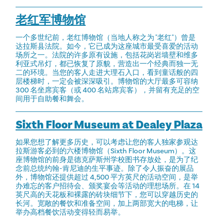
老红军博物馆
一个多世纪前，老红博物馆（当地人称之为 "老红"）曾是
达拉斯县法院。如今，它已成为这座城市最受喜爱的活动
场所之一。法院的许多原有设施，包括花岗岩墙壁和维多
利亚式吊灯，都已恢复了原貌，营造出一个经典而独一无
二的环境。当您的客人走进大理石入口，看到童话般的四
层楼梯时，一定会被深深吸引。博物馆的大厅最多可容纳
300 名坐席宾客（或 400 名站席宾客），并留有充足的空
间用于自助餐和舞会。
Sixth Floor Museum at Dealey Plaza
如果您想了解更多历史，可以考虑让您的客人独家参观达
拉斯游客必到的六楼博物馆（Sixth Floor Museum）。这
座博物馆的前身是德克萨斯州学校图书存放处，是为了纪
念前总统约翰-肯尼迪的生平事迹。除了令人振奋的展品
外，博物馆还提供超过 4,500 平方英尺的活动空间，是举
办难忘的客户招待会、颁奖宴会等活动的理想场所。在 14
英尺高的天花板和裸露的砖块细节下，您可以穿越历史的
长河。宽敞的餐饮和准备空间，加上两部宽大的电梯，让
举办高档餐饮活动变得轻而易举。