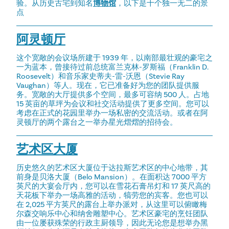
验。从历史古宅到知名
博物馆
，以下是十个独一无二的景
点
阿灵顿厅
这个宽敞的会议场所建于 1939 年，以南部最壮观的豪宅之
一为蓝本，曾接待过前总统富兰克林-罗斯福（Franklin D.
Roosevelt）和音乐家史蒂夫-雷-沃恩（Stevie Ray
Vaughan）等人。现在，它已准备好为您的团队提供服
务。宽敞的大厅提供多个空间，最多可容纳 500 人。占地
15 英亩的草坪为会议和社交活动提供了更多空间。您可以
考虑在正式的花园里举办一场私密的交流活动。或者在阿
灵顿厅的两个露台之一举办星光熠熠的招待会。
艺术区大厦
历史悠久的艺术区大厦位于达拉斯艺术区的中心地带，其
前身是贝洛大厦（Belo Mansion）。在面积达 7000 平方
英尺的大宴会厅内，您可以在雪花石膏吊灯和 17 英尺高的
天花板下举办一场高雅的活动，犒劳您的宾客。您也可以
在 2,025 平方英尺的露台上举办派对，从这里可以俯瞰梅
尔森交响乐中心和纳舍雕塑中心。艺术区豪宅的烹饪团队
由一位屡获殊荣的行政主厨领导，因此无论您是想举办黑