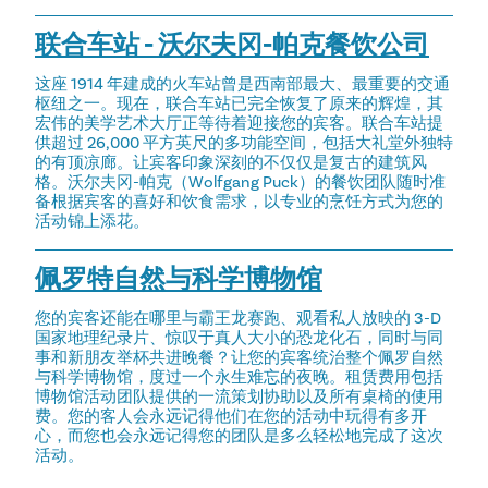
联合车站 - 沃尔夫冈-帕克餐饮公司
这座 1914 年建成的火车站曾是西南部最大、最重要的交通
枢纽之一。现在，联合车站已完全恢复了原来的辉煌，其
宏伟的美学艺术大厅正等待着迎接您的宾客。联合车站提
供超过 26,000 平方英尺的多功能空间，包括大礼堂外独特
的有顶凉廊。让宾客印象深刻的不仅仅是复古的建筑风
格。沃尔夫冈-帕克（Wolfgang Puck）的餐饮团队随时准
备根据宾客的喜好和饮食需求，以专业的烹饪方式为您的
活动锦上添花。
佩罗特自然与科学博物馆
您的宾客还能在哪里与霸王龙赛跑、观看私人放映的 3-D
国家地理纪录片、惊叹于真人大小的恐龙化石，同时与同
事和新朋友举杯共进晚餐？让您的宾客统治整个佩罗自然
与科学博物馆，度过一个永生难忘的夜晚。租赁费用包括
博物馆活动团队提供的一流策划协助以及所有桌椅的使用
费。您的客人会永远记得他们在您的活动中玩得有多开
心，而您也会永远记得您的团队是多么轻松地完成了这次
活动。