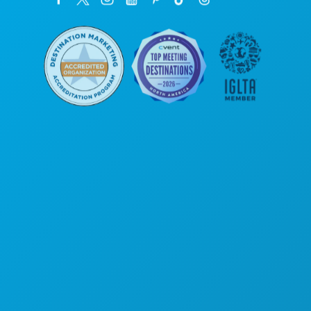
公司总部
罗斯大道1807号
450室
德克萨斯州达拉斯市 75201
(214) 571-1000
游玩项目
活动
餐饮