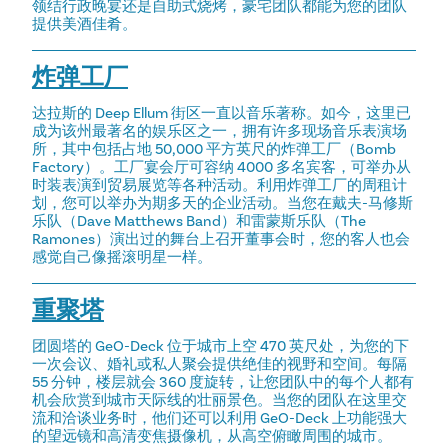
领结行政晚宴还是自助式烧烤，豪宅团队都能为您的团队
提供美酒佳肴。
炸弹工厂
达拉斯的 Deep Ellum 街区一直以音乐著称。如今，这里已
成为该州最著名的娱乐区之一，拥有许多现场音乐表演场
所，其中包括占地 50,000 平方英尺的炸弹工厂（Bomb
Factory）。工厂宴会厅可容纳 4000 多名宾客，可举办从
时装表演到贸易展览等各种活动。利用炸弹工厂的周租计
划，您可以举办为期多天的企业活动。当您在戴夫-马修斯
乐队（Dave Matthews Band）和雷蒙斯乐队（The
Ramones）演出过的舞台上召开董事会时，您的客人也会
感觉自己像摇滚明星一样。
重聚塔
团圆塔的 GeO-Deck 位于城市上空 470 英尺处，为您的下
一次会议、婚礼或私人聚会提供绝佳的视野和空间。每隔
55 分钟，楼层就会 360 度旋转，让您团队中的每个人都有
机会欣赏到城市天际线的壮丽景色。当您的团队在这里交
流和洽谈业务时，他们还可以利用 GeO-Deck 上功能强大
的望远镜和高清变焦摄像机，从高空俯瞰周围的城市。