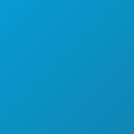
探索
夜生活
体育
计划
认识
酒店优惠
关于我们
职业发展
官方游客指南
无障碍功能
可持续发展
文化体验
新闻
博客