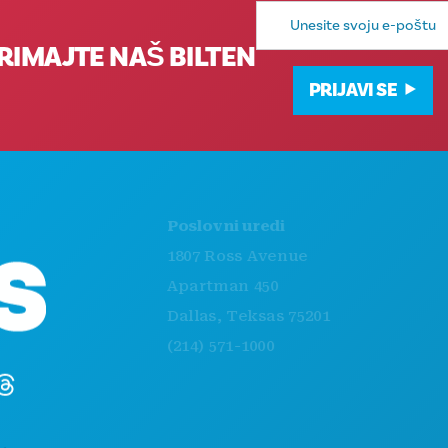
E-
mail
adresa
RIMAJTE NAŠ BILTEN
PRIJAVI SE
STVARI KOJE TRE
Poslovni uredi
DOGAĐAJI
1807 Ross Avenue
HRANA I PIĆE
Apartman 450
ISTRAŽITI
Dallas, Teksas 75201
NOĆNI ŽIVOT
(214) 571-1000
SPORTSKI
PLAN
UPOZNAJTE