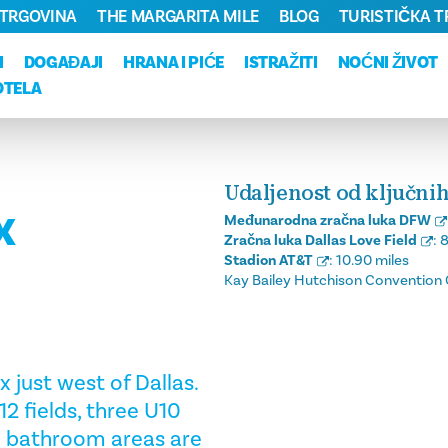
TRGOVINA
THE MARGARITA MILE
BLOG
TURISTIČKA 
I
DOGAĐAJI
HRANA I PIĆE
ISTRAŽITI
NOĆNI ŽIVOT
OTELA
Udaljenost od ključnih
X
Međunarodna zračna luka DFW
Zračna luka Dallas Love Field
:
8
Stadion AT&T
:
10.90 miles
Kay Bailey Hutchison Convention 
 just west of Dallas.
2 fields, three U10
Two bathroom areas are