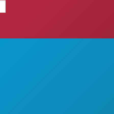
BA RADITI
O NAMA
KARIJERE
SLUŽBENI VODIČ ZA POSJETITELJE
PRISTUPAČNOST
ODRŽIVOST
KULTURNA ISKUSTVA
PRITISNITE
BLOG