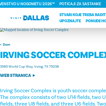
RVENSTVO U NOGOMETU 2026™
POTICAJI ZA SASTANKE
Preskoči na sadržaj
STVARI KOJE TREBA RADIT
UPOZNAJTE
PONUDE H
Dom
IRVING SOCCER COMPLE
3585 World Cup Way
Irving, TX 75038
WEB STRANICA
Irving Soccer Complex is youth soccer complex
The complex consists of two U14 fields, two U1
fields, three U8 fields, and three U6 fields. 