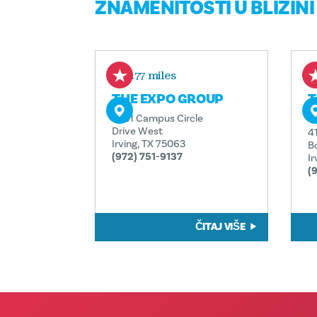
ZNAMENITOSTI U BLIZINI
0.77 miles
THE EXPO GROUP
T
D
5931 Campus Circle
Drive West
4
Irving, TX 75063
B
(972) 751-9137
I
(
ČITAJ VIŠE