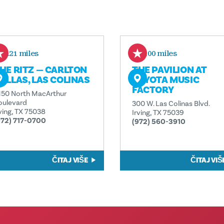
2.21 miles
3.00 miles
HE RITZ — CARLTON
THE PAVILION AT
ALLAS, LAS COLINAS
TOYOTA MUSIC
FACTORY
150 North MacArthur
oulevard
300 W. Las Colinas Blvd.
rving, TX 75038
Irving, TX 75039
972) 717-0700
(972) 560-3910
ČITAJ VIŠE
ČITAJ VIŠ