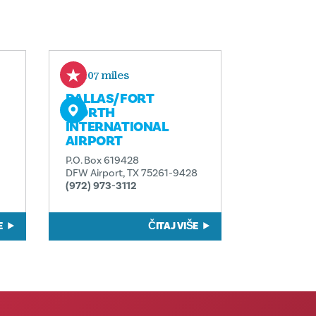
3.07 miles
DALLAS/​FORT
WORTH
INTERNATIONAL
AIRPORT
P.O. Box 619428
DFW Airport, TX 75261-9428
(972) 973-3112
E
ČITAJ VIŠE