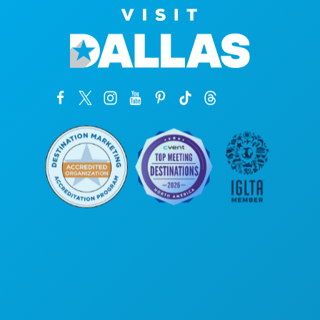
Sedi aziendali
1807 Ross Avenue
Suite 450
Dallas, Texas 75201
(214) 571-1000