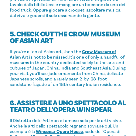
tavolo dalla biblioteca e mangiare un boccone da uno dei
food truck. Oppure giocare a croquet, ascoltare musica
dal vivo e godersi il sole osservando la gente.
5. CHECK OUT THE CROW MUSEUM
OF ASIAN ART
If you're a fan of Asian art, then the
Crow Museum of
Asian Art
is not to be missed. It's one of only a handful of
museums in the country dedicated solely to the arts and
cultures of Japan, China, India and Southeast Asia. During
your visit you'll see jade ornaments from China, delicate
Japanese scrolls, and a rarely seen 2-by-28-foot
sandstone façade of an 18th century Indian residence.
6. ASSISTERE A UNO SPETTACOLO AL
TEATRO DELL'OPERA WINSPEAR
Il Distretto delle Arti non è famoso solo per le arti visive.
Anche le arti dello spettacolo regnano sovrane qui. Un
esempio è la
Winspear Opera House
, sede dell'Opera di