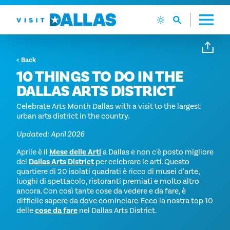
Vai al contenuto
< Back
10 THINGS TO DO IN THE
DALLAS ARTS DISTRICT
Celebrate Arts Month Dallas with a visit to the largest
urban arts district in the country.
Updated: April 2026
Aprile è il
Mese delle Arti
a Dallas e non c'è posto migliore
del
Dallas Arts District
per celebrare le arti. Questo
quartiere di 20 isolati quadrati è ricco di musei d'arte,
luoghi di spettacolo, ristoranti premiati e molto altro
ancora. Con così tante cose da vedere e da fare, è
difficile sapere da dove cominciare. Ecco la nostra top 10
delle
cose da fare
nel Dallas Arts District.