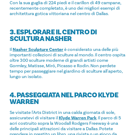
Con la sua guglia di 224 piedi e il carillon di 49 campane,
recentemente completato, è uno dei migliori esempi di
architettura gotica vittoriana nel centro di Dallas.
3. ESPLORARE IL CENTRO DI
SCULTURA NASHER
Il
Nasher Sculpture Center
è considerato una delle più
importanti collezioni di sculture al mondo. Il centro ospita
oltre 300 sculture moderne di grandi artisti come
Gormley, Matisse, Miró, Picasso e Rodin. Non perdete
tempo per passeggiare nel giardino di sculture all'aperto,
lungo un isolato.
4. PASSEGGIATA NEL PARCO KLYDE
WARREN
Se visitate l'Arts District in una calda giornata di sole,
assicuratevi di visitare il
Klyde Warren Park
. Il parco di 5
acri costruito sopra la Woodall Rodgers Freeway è una
delle principali attrazioni da visitare a Dallas. Potete
prendere in prestito un libro, una rivista o un gioco da