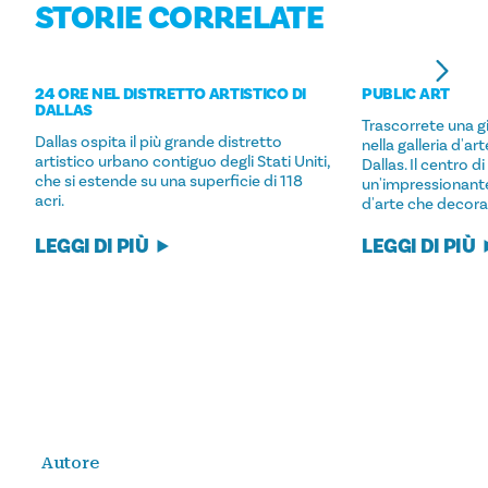
STORIE CORRELATE
24 ORE NEL DISTRETTO ARTISTICO DI
PUBLIC ART
DALLAS
Trascorrete una 
Dallas ospita il più grande distretto
nella galleria d'ar
artistico urbano contiguo degli Stati Uniti,
Dallas. Il centro d
che si estende su una superficie di 118
un'impressionante
acri.
d'arte che decoran
LEGGI DI PIÙ
LEGGI DI PIÙ
Autore