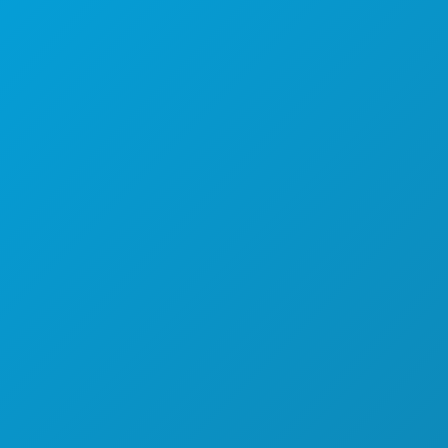
COSE DA FARE
EVENTI
CIBO E BEVANDE
ESPLORA
VITA NOTTURNA
SPORT
PIANO
SCOPRI
OFFERTE ALBERGHIERE