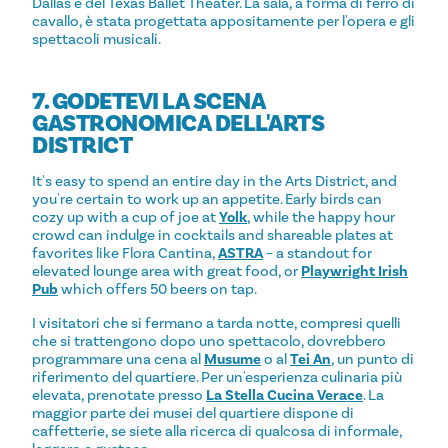
Dallas e del Texas Ballet Theater. La sala, a forma di ferro di
cavallo, è stata progettata appositamente per l'opera e gli
spettacoli musicali.
7. GODETEVI LA SCENA
GASTRONOMICA DELL'ARTS
DISTRICT
It's easy to spend an entire day in the Arts District, and
you're certain to work up an appetite. Early birds can
cozy up with a cup of joe at
Yolk
, while the happy hour
crowd can indulge in cocktails and shareable plates at
favorites like Flora Cantina,
ASTRA
– a standout for
elevated lounge area with great food, or
Playwright Irish
Pub
which offers 50 beers on tap.
I visitatori che si fermano a tarda notte, compresi quelli
che si trattengono dopo uno spettacolo, dovrebbero
programmare una cena al
Musume
o al
Tei An
, un punto di
riferimento del quartiere. Per un'esperienza culinaria più
elevata, prenotate presso
La Stella Cucina Verace
. La
maggior parte dei musei del quartiere dispone di
caffetterie, se siete alla ricerca di qualcosa di informale,